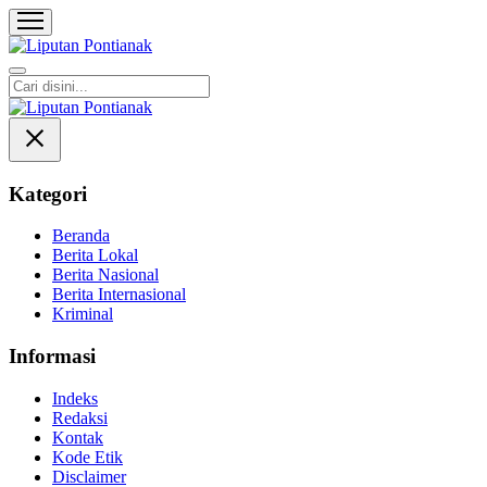
Liputan Pontianak
Berita Terkini dan TerUpdate
Kategori
Beranda
Berita Lokal
Berita Nasional
Berita Internasional
Kriminal
Informasi
Indeks
Redaksi
Kontak
Kode Etik
Disclaimer