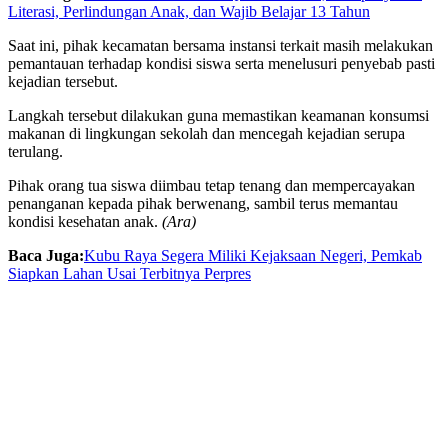
Literasi, Perlindungan Anak, dan Wajib Belajar 13 Tahun
Saat ini, pihak kecamatan bersama instansi terkait masih melakukan
pemantauan terhadap kondisi siswa serta menelusuri penyebab pasti
kejadian tersebut.
Langkah tersebut dilakukan guna memastikan keamanan konsumsi
makanan di lingkungan sekolah dan mencegah kejadian serupa
terulang.
Pihak orang tua siswa diimbau tetap tenang dan mempercayakan
penanganan kepada pihak berwenang, sambil terus memantau
kondisi kesehatan anak.
(Ara)
Baca Juga:
Kubu Raya Segera Miliki Kejaksaan Negeri, Pemkab
Siapkan Lahan Usai Terbitnya Perpres