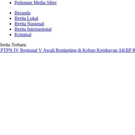
Pedoman Media Siber
Beranda
Berita Lokal
Berita Nasional
Berita Internasional
Kriminal
Berita Terbaru
 Regional V Awali Replanting di Kebun Kembayan
AKBP Rensa S. Akta