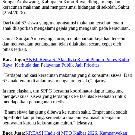
Sungai Ambawang, Kabupaten Kubu Raya, diduga mengalami
keracunan makanan usai mengonsumsi hidangan di sekolah, Sabtu
(25/4/2026).
Dari total 67 siswa yang mengonsumsi makanan tersebut, enam
anak dilaporkan mengalami gejala yang mengarah pada keracunan.
Camat Sungai Ambawang, Jurin, membenarkan kejadian tersebut
dan menyatakan penanganan telah dilakukan secara cepat oleh
pihak terkait.
Baca Juga:
AKBP Rensa S. Aktadivia Resmi Pimpin Polres Kubu
Raya, Karhutla dan Pelayanan Publik Jadi Prioritas
“Terdapat indikasi keracunan makanan yang dikonsumsi siswa. Dari
67 anak, enam di antaranya mengalami gejala,” ujarnya.
Ia menjelaskan, tim SPPG bersama koordinator dapur langsung
mengevakuasi siswa yang terdampak ke fasilitas kesehatan untuk
mendapatkan penanganan medis.
“Enam siswa langsung dibawa ke rumah sakit. Empat anak sudah
diperbolehkan pulang, sementara dua lainnya masih menjalani
perawatan karena kekurangan cairan,” jelasnya.
Baca Juga:
KREASI Hadir di MTQ Kalbar 2026, Kampanyekan