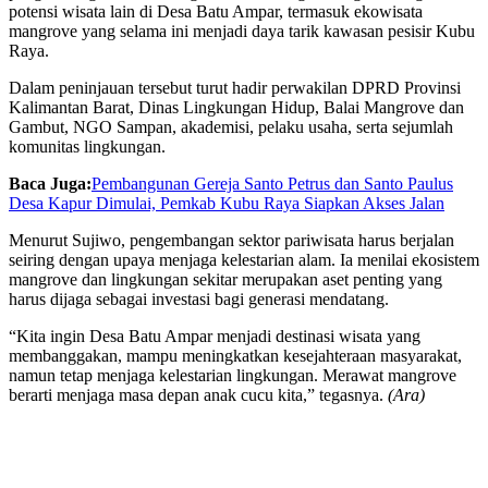
potensi wisata lain di Desa Batu Ampar, termasuk ekowisata
mangrove yang selama ini menjadi daya tarik kawasan pesisir Kubu
Raya.
Dalam peninjauan tersebut turut hadir perwakilan DPRD Provinsi
Kalimantan Barat, Dinas Lingkungan Hidup, Balai Mangrove dan
Gambut, NGO Sampan, akademisi, pelaku usaha, serta sejumlah
komunitas lingkungan.
Baca Juga:
Pembangunan Gereja Santo Petrus dan Santo Paulus
Desa Kapur Dimulai, Pemkab Kubu Raya Siapkan Akses Jalan
Menurut Sujiwo, pengembangan sektor pariwisata harus berjalan
seiring dengan upaya menjaga kelestarian alam. Ia menilai ekosistem
mangrove dan lingkungan sekitar merupakan aset penting yang
harus dijaga sebagai investasi bagi generasi mendatang.
“Kita ingin Desa Batu Ampar menjadi destinasi wisata yang
membanggakan, mampu meningkatkan kesejahteraan masyarakat,
namun tetap menjaga kelestarian lingkungan. Merawat mangrove
berarti menjaga masa depan anak cucu kita,” tegasnya.
(Ara)