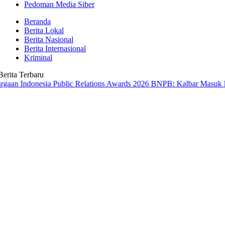
Pedoman Media Siber
Beranda
Berita Lokal
Berita Nasional
Berita Internasional
Kriminal
Berita Terbaru
nesia Public Relations Awards 2026
BNPB: Kalbar Masuk Prioritas N