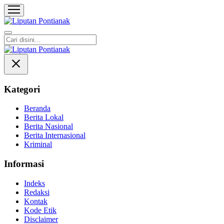
Liputan Pontianak
Berita Terkini dan TerUpdate
Kategori
Beranda
Berita Lokal
Berita Nasional
Berita Internasional
Kriminal
Informasi
Indeks
Redaksi
Kontak
Kode Etik
Disclaimer