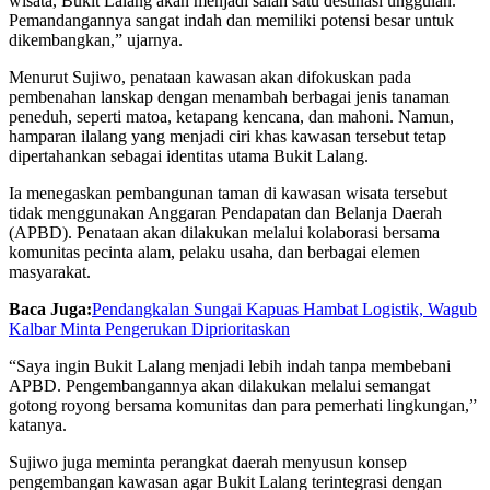
wisata, Bukit Lalang akan menjadi salah satu destinasi unggulan.
Pemandangannya sangat indah dan memiliki potensi besar untuk
dikembangkan,” ujarnya.
Menurut Sujiwo, penataan kawasan akan difokuskan pada
pembenahan lanskap dengan menambah berbagai jenis tanaman
peneduh, seperti matoa, ketapang kencana, dan mahoni. Namun,
hamparan ilalang yang menjadi ciri khas kawasan tersebut tetap
dipertahankan sebagai identitas utama Bukit Lalang.
Ia menegaskan pembangunan taman di kawasan wisata tersebut
tidak menggunakan Anggaran Pendapatan dan Belanja Daerah
(APBD). Penataan akan dilakukan melalui kolaborasi bersama
komunitas pecinta alam, pelaku usaha, dan berbagai elemen
masyarakat.
Baca Juga:
Pendangkalan Sungai Kapuas Hambat Logistik, Wagub
Kalbar Minta Pengerukan Diprioritaskan
“Saya ingin Bukit Lalang menjadi lebih indah tanpa membebani
APBD. Pengembangannya akan dilakukan melalui semangat
gotong royong bersama komunitas dan para pemerhati lingkungan,”
katanya.
Sujiwo juga meminta perangkat daerah menyusun konsep
pengembangan kawasan agar Bukit Lalang terintegrasi dengan