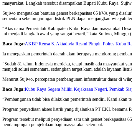
masyarakat. Langkah tersebut disampaikan Bupati Kubu Raya, Sujiwo,
Sujiwo mengatakan bantuan genset berkapasitas 65 kVA yang disalur
sementara sebelum jaringan listrik PLN dapat menjangkau wilayah ter
“Atas nama Pemerintah Kabupaten Kubu Raya dan masyarakat Desa B
ini menjadi langkah awal yang sangat berarti,” kata Sujiwo, Minggu (
Baca Juga:
AKBP Rensa S. Aktadivia Resmi Pimpin Polres Kubu Raya
Ia menegaskan pemerintah daerah akan berupaya mendorong pembangun
“Sudah 81 tahun Indonesia merdeka, tetapi masih ada masyarakat yan
menjadi solusi sementara, sedangkan target kami adalah layanan listr
Menurut Sujiwo, percepatan pembangunan infrastruktur dasar di wila
Baca Juga:
Kubu Raya Segera Miliki Kejaksaan Negeri, Pemkab Sia
“Pembangunan tidak bisa dilakukan pemerintah sendiri. Kami akan t
Program penyediaan akses listrik yang dijalankan PT EKL bersama Ri
Program tersebut meliputi penyediaan satu unit genset berkapasitas 
pendampingan pengelolaan bagi masyarakat setempat.