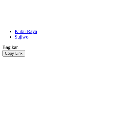
Kubu Raya
Sujiwo
Bagikan
Copy Link