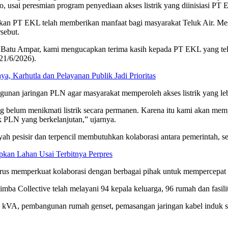
 usai peresmian program penyediaan akses listrik yang diinisiasi PT 
kan PT EKL telah memberikan manfaat bagi masyarakat Teluk Air. Mes
sebut.
atu Ampar, kami mengucapkan terima kasih kepada PT EKL yang tela
21/6/2026).
, Karhutla dan Pelayanan Publik Jadi Prioritas
an jaringan PLN agar masyarakat memperoleh akses listrik yang lebih
g belum menikmati listrik secara permanen. Karena itu kami akan mem
ik PLN yang berkelanjutan,” ujarnya.
yah pesisir dan terpencil membutuhkan kolaborasi antara pemerintah, 
pkan Lahan Usai Terbitnya Perpres
erus memperkuat kolaborasi dengan berbagai pihak untuk mempercepat
mba Collective telah melayani 94 kepala keluarga, 96 rumah dan fasil
65 kVA, pembangunan rumah genset, pemasangan jaringan kabel induk sep