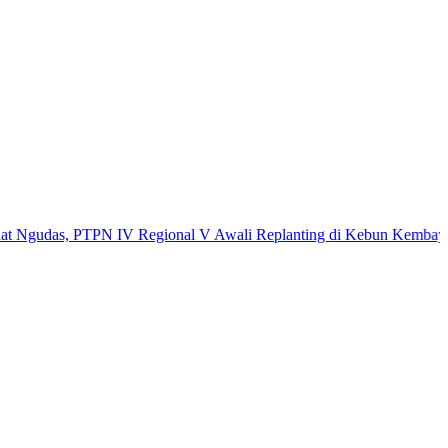
as, PTPN IV Regional V Awali Replanting di Kebun Kembayan
AKBP R