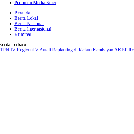
Pedoman Media Siber
Beranda
Berita Lokal
Berita Nasional
Berita Internasional
Kriminal
Berita Terbaru
Regional V Awali Replanting di Kebun Kembayan
AKBP Rensa S. Aktad