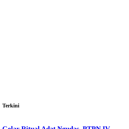
Terkini
Gelar Ritual Adat Ngudas, PTPN IV