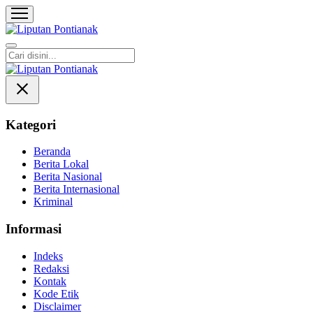
Liputan Pontianak
Berita Terkini dan TerUpdate
Kategori
Beranda
Berita Lokal
Berita Nasional
Berita Internasional
Kriminal
Informasi
Indeks
Redaksi
Kontak
Kode Etik
Disclaimer