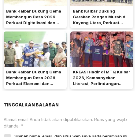
Bank Kalbar Dukung Gema
Bank Kalbar Dukung
Membangun Desa 2026,
Gerakan Pangan Murah di
Perkuat Digitalisasi dan
Kayong Utara, Perkuat
Ekonomi Desa Teluk Batang
Akses Keuangan
Masyarakat
Bank Kalbar Dukung Gema
KREASI Hadir di MTQ Kalbar
Membangun Desa 2026,
2026, Kampanyekan
Perkuat Ekonomi dan
Literasi, Perlindungan
Kemandirian Desa di Kalbar
Anak, dan Wajib Belajar 13
Tahun
TINGGALKAN BALASAN
Alamat email Anda tidak akan dipublikasikan.
Ruas yang wajib
ditandai
*
Simpan nama, email, dan situs web saya pada peramban ini