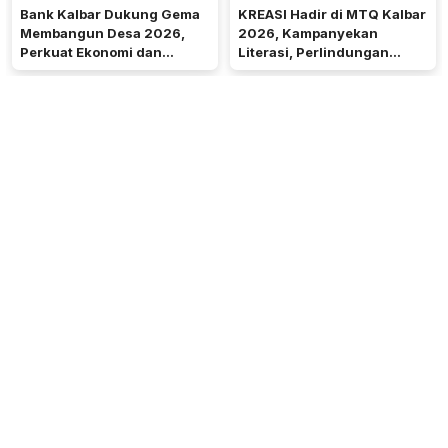
Bank Kalbar Dukung Gema
KREASI Hadir di MTQ Kalbar
Membangun Desa 2026,
2026, Kampanyekan
Perkuat Ekonomi dan
Literasi, Perlindungan
Kemandirian Desa di Kalbar
Anak, dan Wajib Belajar 13
Tahun