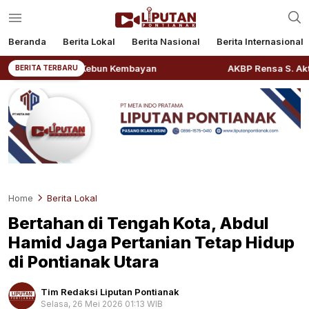
Beranda
Berita Lokal
Berita Nasional
Berita Internasional
ng di Kebun Kembayan
AKBP Rensa S. Aktadivia Resmi P
BERITA TERBARU
Home
Berita Lokal
Bertahan di Tengah Kota, Abdul
Hamid Jaga Pertanian Tetap Hidup
di Pontianak Utara
Tim Redaksi Liputan Pontianak
Selasa, 26 Mei 2026 01:13 WIB