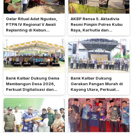
Gelar Ritual Adat Ngudas,
AKBP Rensa S. Aktadivia
PTPN IV Regional V Awali
Resmi Pimpin Polres Kubu
Replanting di Kebun
Raya, Karhutla dan
Kembayan
Pelayanan Publik Jadi
Prioritas
Bank Kalbar Dukung Gema
Bank Kalbar Dukung
Membangun Desa 2026,
Gerakan Pangan Murah di
Perkuat Digitalisasi dan
Kayong Utara, Perkuat
Ekonomi Desa Teluk Batang
Akses Keuangan
Masyarakat