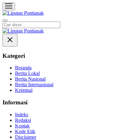
Liputan Pontianak
Berita Terkini dan TerUpdate
Kategori
Beranda
Berita Lokal
Berita Nasional
Berita Internasional
Kriminal
Informasi
Indeks
Redaksi
Kontak
Kode Etik
Disclaimer