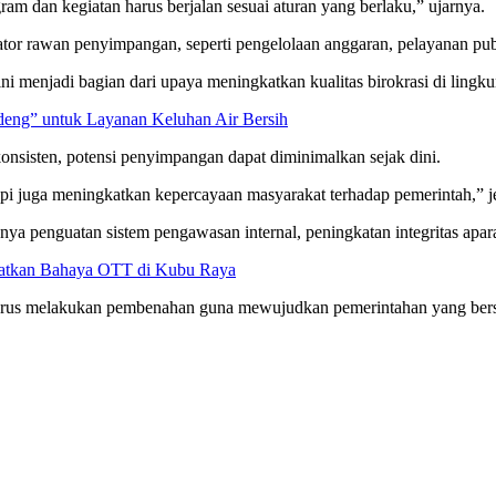
m dan kegiatan harus berjalan sesuai aturan yang berlaku,” ujarnya.
ator rawan penyimpangan, seperti pengelolaan anggaran, pelayanan publ
i menjadi bagian dari upaya meningkatkan kualitas birokrasi di lingk
ng” untuk Layanan Keluhan Air Bersih
onsisten, potensi penyimpangan dapat diminimalkan sejak dini.
tapi juga meningkatkan kepercayaan masyarakat terhadap pemerintah,” j
anya penguatan sistem pengawasan internal, peningkatan integritas apara
gatkan Bahaya OTT di Kubu Raya
s melakukan pembenahan guna mewujudkan pemerintahan yang bersih, 