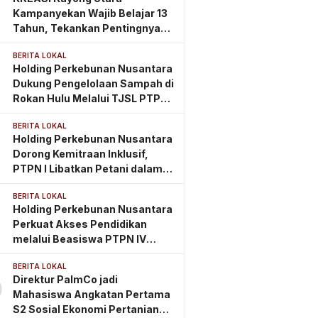
Timur
Kampanyekan Wajib Belajar 13
Tahun, Tekankan Pentingnya
PAUD Berkualitas Sejak Usia
BERITA LOKAL
Dini
Holding Perkebunan Nusantara
Dukung Pengelolaan Sampah di
Rokan Hulu Melalui TJSL PTPN
IV Regional III
BERITA LOKAL
Holding Perkebunan Nusantara
Dorong Kemitraan Inklusif,
PTPN I Libatkan Petani dalam
Rantai Pasok Tembakau Ekspor
BERITA LOKAL
Holding Perkebunan Nusantara
Perkuat Akses Pendidikan
melalui Beasiswa PTPN IV
Regional 2
BERITA LOKAL
Direktur PalmCo jadi
0
Mahasiswa Angkatan Pertama
S2 Sosial Ekonomi Pertanian