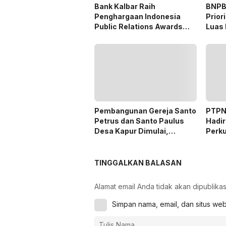
Bank Kalbar Raih
BNPB
Penghargaan Indonesia
Prior
Public Relations Awards
Luas 
2026
Peri
Pembangunan Gereja Santo
PTPN 
Petrus dan Santo Paulus
Hadir
Desa Kapur Dimulai,
Perk
Pemkab Kubu Raya Siapkan
Mitra
Akses Jalan
Digit
TINGGALKAN BALASAN
Alamat email Anda tidak akan dipublikas
Simpan nama, email, dan situs we