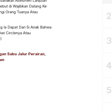
ksanakan Asesmen Lanjutan
ebut di Wajibkan Datang Ke
ngi Orang Tuanya Atau
2
ng Ia Dapat Dari Si Anak Bahwa
ri Circlenya Atau
3
)
gan Sabu Jalur Perairan,
kan
4
5