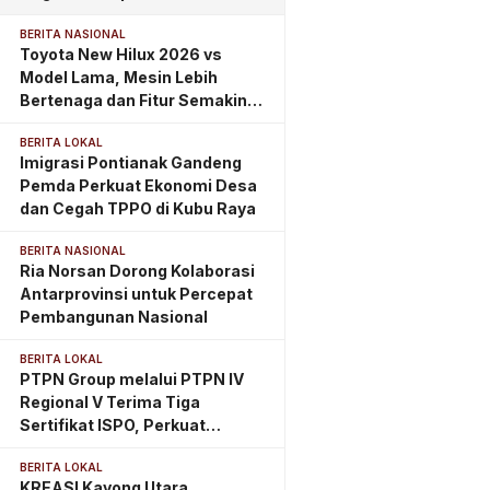
Bara PLTU
BERITA NASIONAL
Toyota New Hilux 2026 vs
Model Lama, Mesin Lebih
Bertenaga dan Fitur Semakin
Lengkap
BERITA LOKAL
Imigrasi Pontianak Gandeng
Pemda Perkuat Ekonomi Desa
dan Cegah TPPO di Kubu Raya
BERITA NASIONAL
Ria Norsan Dorong Kolaborasi
Antarprovinsi untuk Percepat
Pembangunan Nasional
BERITA LOKAL
PTPN Group melalui PTPN IV
Regional V Terima Tiga
Sertifikat ISPO, Perkuat
Komitmen Perkebunan
BERITA LOKAL
Berkelanjutan di Kalimantan
KREASI Kayong Utara