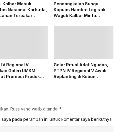
: Kalbar Masuk
Pendangkalan Sungai
itas Nasional Karhutla,
Kapuas Hambat Logistik,
Lahan Terbakar
Wagub Kalbar Minta
ngkat Keempat
Pengerukan Diprioritaskan
IV Regional V
Gelar Ritual Adat Ngudas,
kan Galeri UMKM,
PTPN IV Regional V Awali
uat Promosi Produk
Replanting di Kebun
 Binaan Melalui Inovasi
Kembayan
al
ikan.
Ruas yang wajib ditandai
*
b saya pada peramban ini untuk komentar saya berikutnya.