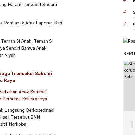
ang Haram Tersebut Secara
#
a Pontianak Atas Laporan Dari
#
 Teman Si Anak, Teman Si
nya Sendiri Bahwa Anak
BERI
r Niyah
iduga Transaksi Sabu di
bu Raya
etubuhan Anak Kembali
an Bersama Keluarganya
ak Langsung Berkoordinasi
Hasil Tersebut BNN
1
itif Narkoba.