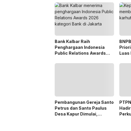
Bank Kalbar Raih
BNPB
Penghargaan Indonesia
Prior
Public Relations Awards
Luas 
2026
Peri
Pembangunan Gereja Santo
PTPN 
Petrus dan Santo Paulus
Hadir
Desa Kapur Dimulai,
Perk
Pemkab Kubu Raya Siapkan
Mitra
Akses Jalan
Digit