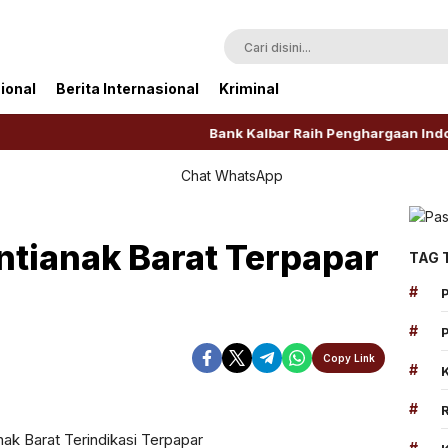
ional
Berita Internasional
Kriminal
Bank Kalbar Raih Penghargaan Indonesia Pu
ntianak Barat Terpapar
TAG 
#
#
Copy Link
#
#
Perbesar
ak Barat Terindikasi Terpapar
#