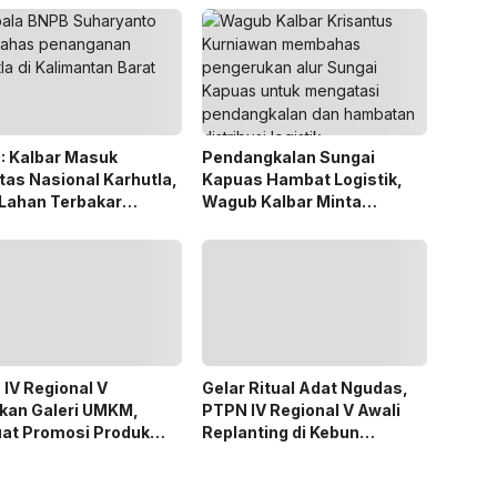
: Kalbar Masuk
Pendangkalan Sungai
itas Nasional Karhutla,
Kapuas Hambat Logistik,
Lahan Terbakar
Wagub Kalbar Minta
ngkat Keempat
Pengerukan Diprioritaskan
IV Regional V
Gelar Ritual Adat Ngudas,
kan Galeri UMKM,
PTPN IV Regional V Awali
uat Promosi Produk
Replanting di Kebun
 Binaan Melalui Inovasi
Kembayan
al