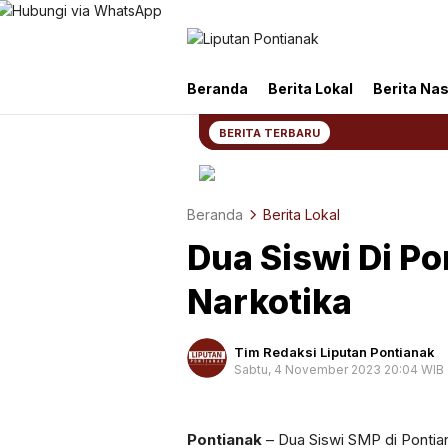
Liputan Pontianak
Berita Terkini dan TerUpdate
Beranda
Berita Lokal
Berita Nas
BERITA TERBARU
Beranda
Berita Lokal
Dua Siswi Di Po
Narkotika
Tim Redaksi Liputan Pontianak
Sabtu, 4 November 2023 20:04 WIB
Pontianak
– Dua Siswi SMP di Pontian