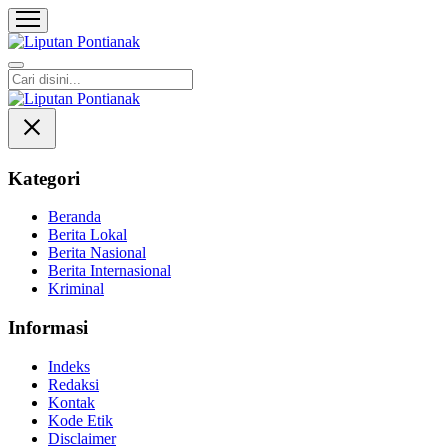
Liputan Pontianak
Berita Terkini dan TerUpdate
Kategori
Beranda
Berita Lokal
Berita Nasional
Berita Internasional
Kriminal
Informasi
Indeks
Redaksi
Kontak
Kode Etik
Disclaimer