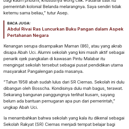
bagi kaum pribumi, khususnya wong cilik. Padahal saat itu
pemerintah kolonial Belanda melarangnya. Saya sendiri tidak
ketemu sama beliau,” tutur Asep.
BACA JUGA:
Abdul Rivai Ras Luncurkan Buku Pangan dalam Aspek
Pertahanan Negara
Kenangan serupa disampaikan Maman (86), atau yang akrab
disapa Abah Uci. Alumni sekolah yang kini masih aktif sebagai
penarik ojek pangkalan di kawasan Pintu Malabar itu
mengingat sekolah tersebut sebagai pusat pendidikan utama
masyarakat Pangalengan pada masanya.
“Tahun 1958 abah sudah lulus dari SR Ciemas. Sekolah ini dulu
dibangun oleh Bosscha. Kondisinya dulu mah bagus, terawat.
Sekarang bangunan panggungnya terlihat kusam, sayang
belum ada bantuan pemugaran apa pun dari pemerintah,”
ungkap Abah Uci.
Ia menambahkan bahwa sekolah yang kala itu dikenal sebagai
Sekolah Rakyat (SR) Ciemas menjadi tempat belajar bagi