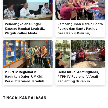
Pendangkalan Sungai
Pembangunan Gereja Santo
Kapuas Hambat Logistik,
Petrus dan Santo Paulus
Wagub Kalbar Minta
Desa Kapur Dimulai,
Pengerukan Diprioritaskan
Pemkab Kubu Raya Siapkan
Akses Jalan
PTPN IV Regional V
Gelar Ritual Adat Ngudas,
Hadirkan Galeri UMKM,
PTPN IV Regional V Awali
Perkuat Promosi Produk
Replanting di Kebun
Mitra Binaan Melalui Inovasi
Kembayan
Digital
TINGGALKAN BALASAN