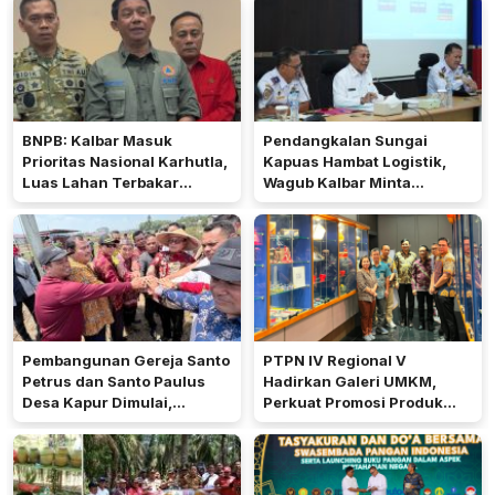
BNPB: Kalbar Masuk
Pendangkalan Sungai
Prioritas Nasional Karhutla,
Kapuas Hambat Logistik,
Luas Lahan Terbakar
Wagub Kalbar Minta
Peringkat Keempat
Pengerukan Diprioritaskan
Pembangunan Gereja Santo
PTPN IV Regional V
Petrus dan Santo Paulus
Hadirkan Galeri UMKM,
Desa Kapur Dimulai,
Perkuat Promosi Produk
Pemkab Kubu Raya Siapkan
Mitra Binaan Melalui Inovasi
Akses Jalan
Digital