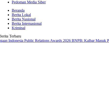
Pedoman Media Siber
Beranda
Berita Lokal
Berita Nasional
Berita Internasional
Kriminal
Berita Terbaru
esia Public Relations Awards 2026
BNPB: Kalbar Masuk Prioritas Na