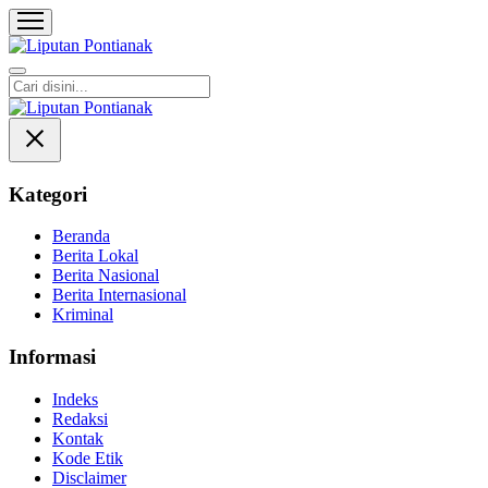
Liputan Pontianak
Berita Terkini dan TerUpdate
Kategori
Beranda
Berita Lokal
Berita Nasional
Berita Internasional
Kriminal
Informasi
Indeks
Redaksi
Kontak
Kode Etik
Disclaimer