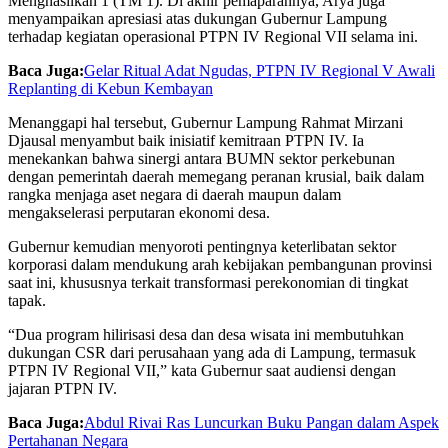
Menghasilkan 1 (TM 1). Di akhir pemaparannya, Arya juga
menyampaikan apresiasi atas dukungan Gubernur Lampung
terhadap kegiatan operasional PTPN IV Regional VII selama ini.
Baca Juga:
Gelar Ritual Adat Ngudas, PTPN IV Regional V Awali
Replanting di Kebun Kembayan
Menanggapi hal tersebut, Gubernur Lampung Rahmat Mirzani
Djausal menyambut baik inisiatif kemitraan PTPN IV. Ia
menekankan bahwa sinergi antara BUMN sektor perkebunan
dengan pemerintah daerah memegang peranan krusial, baik dalam
rangka menjaga aset negara di daerah maupun dalam
mengakselerasi perputaran ekonomi desa.
Gubernur kemudian menyoroti pentingnya keterlibatan sektor
korporasi dalam mendukung arah kebijakan pembangunan provinsi
saat ini, khususnya terkait transformasi perekonomian di tingkat
tapak.
“Dua program hilirisasi desa dan desa wisata ini membutuhkan
dukungan CSR dari perusahaan yang ada di Lampung, termasuk
PTPN IV Regional VII,” kata Gubernur saat audiensi dengan
jajaran PTPN IV.
Baca Juga:
Abdul Rivai Ras Luncurkan Buku Pangan dalam Aspek
Pertahanan Negara