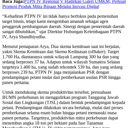
Baca Juga:
PTPN IV Regional V Hadirkan Galeri UMKM, Perkuat
Promosi Produk Mitra Binaan Melalui Inovasi Digital
“Kehadiran PTPN IV ini tidak hanya berfokus pada pemenuhan
target bisnis, tetapi kami mengemban amanah sebagai agen
penggerak pembangunan daerah. Sinergi dengan pemerintah daerah
sangat dibutuhkan,” ujar Direktur Hubungan Kelembagaan PTPN
IV, Arya Shandhiyudha.
Menurut pemaparan Arya, Dua skema kemitraan saat ini berjalan,
yakni Skema Kemitraan dan Skema Kedinasan (offtaker). Target
1.700 Ha, diantaranya untuk wilayah Lampung 300 ha dan yang
sedang berproses 37 ha. Adapun untuk wilayah Sumatera Selatan
targetnya 1.400 ha, yang sudah rekomtek 539 ha, dan yang sedang
berproses 239 ha. PTPN IV juga menjalankan PSR dengan
pendampingan petani mulai dari pemberkasan usulan PSR hingga
panen pertama.
Untuk mendukung skema produktivitas tersebut, perusahaan
BUMN perkebunan ini menggulirkan program Tanggung Jawab
Sosial dan Lingkungan (TJSL) dalam bentuk pendampingan kepada
petani. Pendampingan dilakukan secara bertahap, mulai dari proses
pemberkasan selama enam bulan hingga petani memasuki masa
panen pertama. Targetnya, produktivitas mitra perkebunan dapat
menembus angka 18 ton per hektare pada fase Tanaman