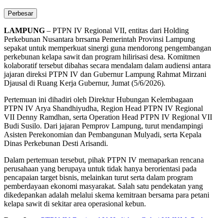
Perbesar
LAMPUNG
– PTPN IV Regional VII, entitas dari Holding
Perkebunan Nusantara brrsama Pemerintah Provinsi Lampung
sepakat untuk memperkuat sinergi guna mendorong pengembangan
perkebunan kelapa sawit dan program hilirisasi desa. Komitmen
kolaboratif tersebut dibahas secara mendalam dalam audiensi antara
jajaran direksi PTPN IV dan Gubernur Lampung Rahmat Mirzani
Djausal di Ruang Kerja Gubernur, Jumat (5/6/2026).
Pertemuan ini dihadiri oleh Direktur Hubungan Kelembagaan
PTPN IV Arya Shandhiyudha, Region Head PTPN IV Regional
VII Denny Ramdhan, serta Operation Head PTPN IV Regional VII
Budi Susilo. Dari jajaran Pemprov Lampung, turut mendampingi
Asisten Perekonomian dan Pembangunan Mulyadi, serta Kepala
Dinas Perkebunan Desti Arisandi.
Dalam pertemuan tersebut, pihak PTPN IV memaparkan rencana
perusahaan yang berupaya untuk tidak hanya berorientasi pada
pencapaian target bisnis, melainkan turut serta dalam program
pemberdayaan ekonomi masyarakat. Salah satu pendekatan yang
dikedepankan adalah melalui skema kemitraan bersama para petani
kelapa sawit di sekitar area operasional kebun.