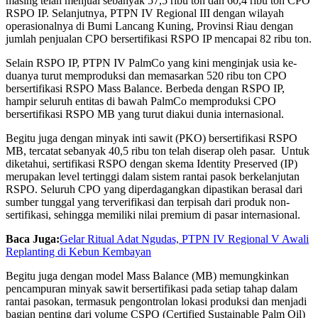
masing telah menjual sebanyak 57,5 ribu ton dan 60,4 ribu ton CPO
RSPO IP. Selanjutnya, PTPN IV Regional III dengan wilayah
operasionalnya di Bumi Lancang Kuning, Provinsi Riau dengan
jumlah penjualan CPO bersertifikasi RSPO IP mencapai 82 ribu ton.
Selain RSPO IP, PTPN IV PalmCo yang kini menginjak usia ke-
duanya turut memproduksi dan memasarkan 520 ribu ton CPO
bersertifikasi RSPO Mass Balance. Berbeda dengan RSPO IP,
hampir seluruh entitas di bawah PalmCo memproduksi CPO
bersertifikasi RSPO MB yang turut diakui dunia internasional.
Begitu juga dengan minyak inti sawit (PKO) bersertifikasi RSPO
MB, tercatat sebanyak 40,5 ribu ton telah diserap oleh pasar. Untuk
diketahui, sertifikasi RSPO dengan skema Identity Preserved (IP)
merupakan level tertinggi dalam sistem rantai pasok berkelanjutan
RSPO. Seluruh CPO yang diperdagangkan dipastikan berasal dari
sumber tunggal yang terverifikasi dan terpisah dari produk non-
sertifikasi, sehingga memiliki nilai premium di pasar internasional.
Baca Juga:
Gelar Ritual Adat Ngudas, PTPN IV Regional V Awali
Replanting di Kebun Kembayan
Begitu juga dengan model Mass Balance (MB) memungkinkan
pencampuran minyak sawit bersertifikasi pada setiap tahap dalam
rantai pasokan, termasuk pengontrolan lokasi produksi dan menjadi
bagian penting dari volume CSPO (Certified Sustainable Palm Oil)