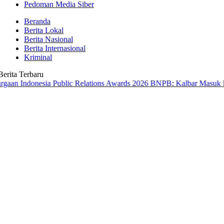
Pedoman Media Siber
Beranda
Berita Lokal
Berita Nasional
Berita Internasional
Kriminal
Berita Terbaru
nesia Public Relations Awards 2026
BNPB: Kalbar Masuk Prioritas N