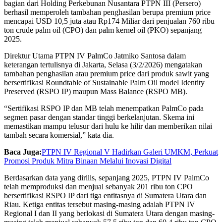
bagian dari Holding Perkebunan Nusantara PTPN III (Persero)
berhasil memperoleh tambahan penghasilan berupa premium price
mencapai USD 10,5 juta atau Rp174 Miliar dari penjualan 760 ribu
ton crude palm oil (CPO) dan palm kernel oil (PKO) sepanjang
2025.
Direktur Utama PTPN IV PalmCo Jatmiko Santosa dalam
keterangan tertulisnya di Jakarta, Selasa (3/2/2026) mengatakan
tambahan penghasilan atau premium price dari produk sawit yang
bersertifikasi Roundtable of Sustainable Palm Oil model Identity
Preserved (RSPO IP) maupun Mass Balance (RSPO MB).
“Sertifikasi RSPO IP dan MB telah menempatkan PalmCo pada
segmen pasar dengan standar tinggi berkelanjutan. Skema ini
memastikan mampu telusur dari hulu ke hilir dan memberikan nilai
tambah secara komersial,” kata dia.
Baca Juga:
PTPN IV Regional V Hadirkan Galeri UMKM, Perkuat
Promosi Produk Mitra Binaan Melalui Inovasi Digital
Berdasarkan data yang dirilis, sepanjang 2025, PTPN IV PalmCo
telah memproduksi dan menjual sebanyak 201 ribu ton CPO
bersertifikasi RSPO IP dari tiga entitasnya di Sumatera Utara dan
Riau. Ketiga entitas tersebut masing-masing adalah PTPN IV
Regional I dan II yang berlokasi di Sumatera Utara dengan masing-