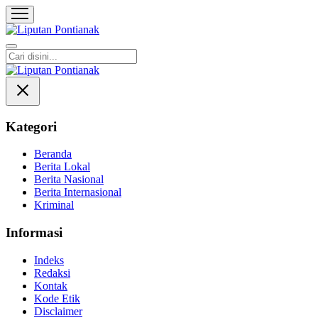
Liputan Pontianak
Berita Terkini dan TerUpdate
Kategori
Beranda
Berita Lokal
Berita Nasional
Berita Internasional
Kriminal
Informasi
Indeks
Redaksi
Kontak
Kode Etik
Disclaimer