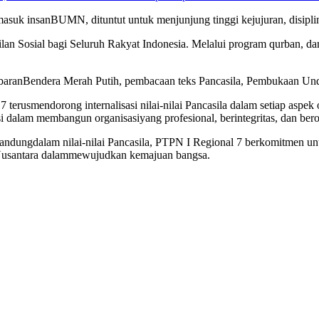
masuk
insan
BUMN,
dituntut
untuk
menjunjung
tinggi
kejujuran
,
disipli
lan
Sosial
bagi
Seluruh
Rakyat Indonesia.
Melalui
program
qurban
, d
baran
Bendera
Merah Putih,
pembacaan
teks
Pancasila,
Pembukaan
Un
 7
terus
mendorong
internalisasi
nilai-nilai
Pancasila
dalam
setiap
aspek
i
dalam
membangun
organisasi
yang
profesional
,
berintegritas
, dan
bero
kandung
dalam
nilai-nilai
Pancasila, PTPN I Regional 7
berkomitmen
un
usantara
dalam
mewujudkan
kemajuan
bangsa
.