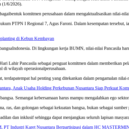
 (1/6/2026).
bagai
bentuk
komitmen
perusahaan
dalam
mengaktualisasikan
nilai-nila
ukum PTPN I Regional 7, Agus Faroni. Dalam
kesempatan
tersebut
,
i
eplanting di Kebun Kembayan
bangsa
Indonesia. Di
lingkungan
kerja
BUMN,
nilai-nilai
Pancasila
har
ri Lahir Pancasila
sebagai
penguat
komitmen
dalam
memberikan
pe
al
di wilayah
operasional
perusahaan
.
ut
,
terdapat
empat
hal
penting
yang
ditekankan
dalam
pengamalan
nilai-
usantara, Anak Usaha Holding Perkebunan Nusantara Siap Perkuat K
bangsa
.
Semangat
kebersamaan
harus
mampu
mengalahkan
ego
sektor
ama,
ras
, dan
golongan
sebagai
kekuatan
bangsa
,
bukan
sebagai
sumber
adilan
dan
inklusif
sehingga
dapat
menjangkau
seluruh
lapisan
masyara
, PT Industri Karet Nusantara Berpartisipasi dalam HC MASTERMIN