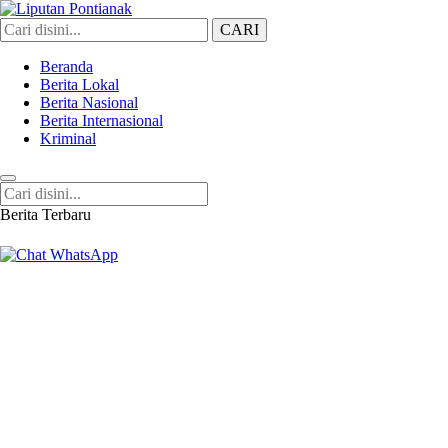
CARI
Liputan Pontianak
Berita Terkini dan TerUpdate
Beranda
Berita Lokal
Berita Nasional
Berita Internasional
Kriminal
Berita Terbaru