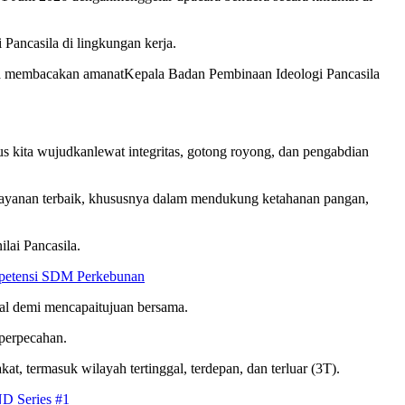
i
Pancasila di
lingkungan
kerja
.
a
membacakan
amanat
Kepala
Badan
Pembinaan
Ideologi
Pancasila
us
kita
wujudkan
lewat
integritas
, gotong royong, dan
pengabdian
layanan
terbaik
,
khususnya
dalam
mendukung
ketahanan
pangan
,
nilai
Pancasila.
ompetensi SDM Perkebunan
al
demi
mencapai
tujuan
bersama
.
perpecahan
.
kat
,
termasuk
wilayah
tertinggal
,
terdepan
, dan
terluar
(3T).
D Series #1