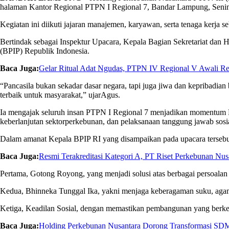
halaman
Kantor Regional PTPN I Regional 7, Bandar Lampung, Senin
Kegiatan
ini
diikuti
jajaran
manajemen
,
karyawan
,
serta
tenaga
kerja
se
Bertindak
sebagai
Inspektur
Upacara
,
Kepala
Bagian
Sekretariat
dan H
(BPIP) Republik Indonesia.
Baca Juga:
Gelar Ritual Adat Ngudas, PTPN IV Regional V Awali R
“Pancasila
bukan
sekadar
dasar
negara,
tapi
juga
jiwa
dan
kepribadian
terbaik
untuk
masyarakat
,”
ujar
Agus.
Ia
mengajak
seluruh
insan
PTPN I Regional 7
menjadikan
momentum Ha
keberlanjutan
sektor
perkebunan
, dan
pelaksanaan
tanggung
jawab
sosi
Dalam
amanat
Kepala
BPIP RI yang
disampaikan
pada
upacara
terseb
Baca Juga:
Resmi Terakreditasi Kategori A, PT Riset Perkebunan N
Pertama
, Gotong Royong, yang
menjadi
solusi
atas
berbagai
persoalan
Kedua
,
Bhinneka
Tunggal Ika,
yakni
menjaga
keberagaman
suku
, ag
Ketiga
,
Keadilan
Sosial,
dengan
memastikan
pembangunan
yang
berke
Baca Juga:
Holding Perkebunan Nusantara Dorong Transformasi SDM