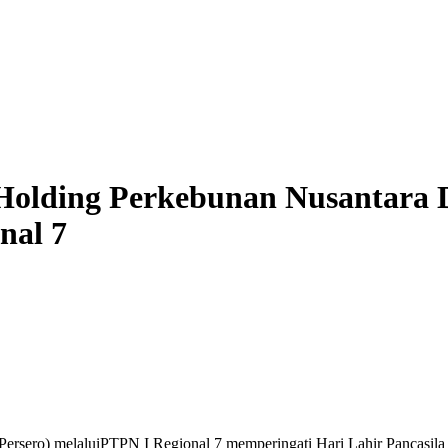
, Holding Perkebunan Nusantara 
nal 7
Persero)
melalui
PTPN I Regional 7
memperingati
Hari Lahir Pancasila