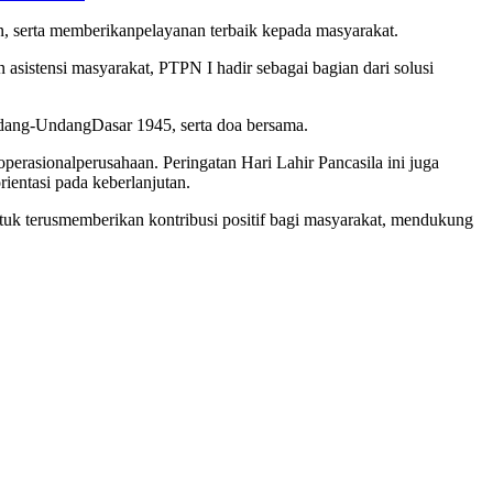
n
,
serta
memberikan
pelayanan
terbaik
kepada
masyarakat
.
an
asistensi
masyarakat
, PTPN I
hadir
sebagai
bagian
dari
solusi
dang-Undang
Dasar 1945,
serta
doa
bersama
.
operasional
perusahaan
.
Peringatan
Hari Lahir Pancasila
ini
juga
rientasi
pada
keberlanjutan
.
tuk
terus
memberikan
kontribusi
positif
bagi
masyarakat
,
mendukung