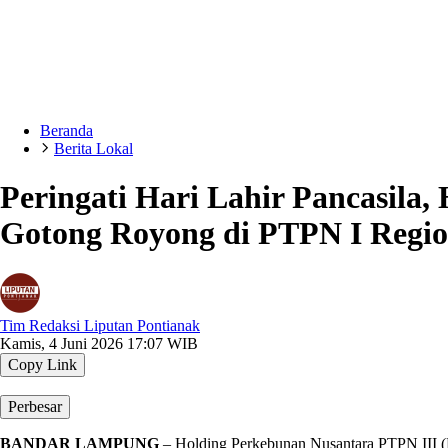
Beranda
Berita Lokal
Peringati Hari Lahir Pancasila
Gotong Royong di PTPN I Regio
Tim Redaksi Liputan Pontianak
Kamis, 4 Juni 2026 17:07 WIB
Copy Link
Perbesar
BANDAR LAMPUNG
– Holding Perkebunan Nusantara PTPN III (