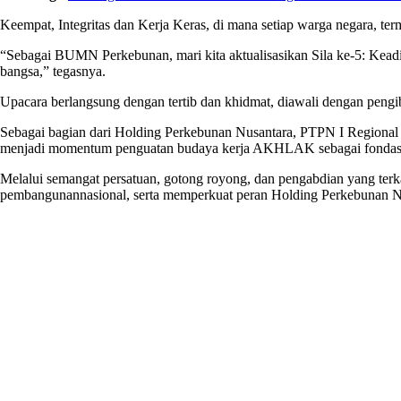
Keempat
,
Integritas
dan
Kerja
Keras, di mana
setiap
warga
negara,
ter
“
Sebagai
BUMN Perkebunan,
mari
kita
aktualisasikan
Sila ke-5:
Keadi
bangsa
,”
tegasnya
.
Upacara
berlangsung
dengan
tertib
dan
khidmat
,
diawali
dengan
pengi
Sebagai
bagian
dari
Holding Perkebunan Nusantara, PTPN I Regional
menjadi
momentum
penguatan
budaya
kerja
AKHLAK
sebagai
fondas
Melalui
semangat
persatuan
, gotong royong, dan
pengabdian
yang
ter
pembangunan
nasional
,
serta
memperkuat
peran
Holding Perkebunan N