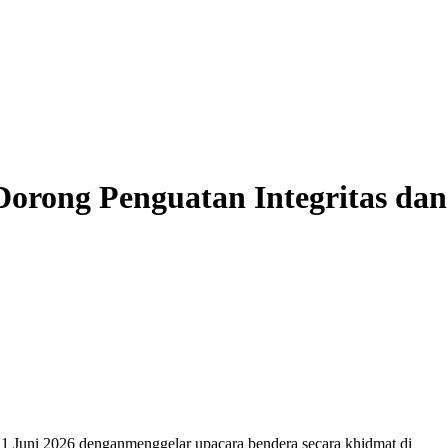
Dorong Penguatan Integritas dan
 1 Juni 2026
dengan
menggelar
upacara
bendera
secara
khidmat
di