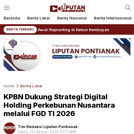
Beranda
Berita Lokal
Berita Nasional
Berita Internasional
nal V Awali Replanting di Kebun Kembayan
AKBP Rensa 
BERITA TERBARU
Home
Berita Lokal
KPBN Dukung Strategi Digital
Holding Perkebunan Nusantara
melalui FGD TI 2026
Tim Redaksi Liputan Pontianak
Sabtu, 14 Februari 2026 01:17 WIB