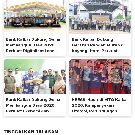
Prioritas
Bank Kalbar Dukung Gema
Bank Kalbar Dukung
Membangun Desa 2026,
Gerakan Pangan Murah di
Perkuat Digitalisasi dan
Kayong Utara, Perkuat
Ekonomi Desa Teluk Batang
Akses Keuangan
Masyarakat
Bank Kalbar Dukung Gema
KREASI Hadir di MTQ Kalbar
Membangun Desa 2026,
2026, Kampanyekan
Perkuat Ekonomi dan
Literasi, Perlindungan
Kemandirian Desa di Kalbar
Anak, dan Wajib Belajar 13
Tahun
TINGGALKAN BALASAN