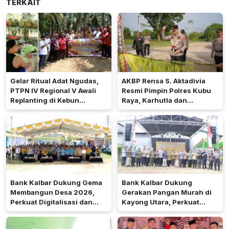
TERKAIT
Gelar Ritual Adat Ngudas,
AKBP Rensa S. Aktadivia
PTPN IV Regional V Awali
Resmi Pimpin Polres Kubu
Replanting di Kebun
Raya, Karhutla dan
Kembayan
Pelayanan Publik Jadi
Prioritas
Bank Kalbar Dukung Gema
Bank Kalbar Dukung
Membangun Desa 2026,
Gerakan Pangan Murah di
Perkuat Digitalisasi dan
Kayong Utara, Perkuat
Ekonomi Desa Teluk Batang
Akses Keuangan
Masyarakat