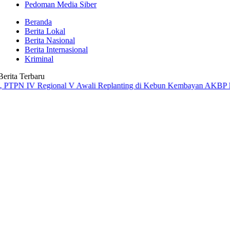
Pedoman Media Siber
Beranda
Berita Lokal
Berita Nasional
Berita Internasional
Kriminal
Berita Terbaru
V Regional V Awali Replanting di Kebun Kembayan
AKBP Rensa S. Ak