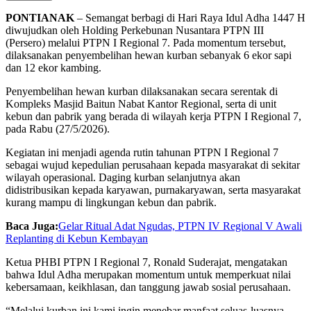
PONTIANAK
– Semangat berbagi di Hari Raya Idul Adha 1447 H
diwujudkan oleh Holding Perkebunan Nusantara PTPN III
(Persero) melalui PTPN I Regional 7. Pada momentum tersebut,
dilaksanakan penyembelihan hewan kurban sebanyak 6 ekor sapi
dan 12 ekor kambing.
Penyembelihan hewan kurban dilaksanakan secara serentak di
Kompleks Masjid Baitun Nabat Kantor Regional, serta di unit
kebun dan pabrik yang berada di wilayah kerja PTPN I Regional 7,
pada Rabu (27/5/2026).
Kegiatan ini menjadi agenda rutin tahunan PTPN I Regional 7
sebagai wujud kepedulian perusahaan kepada masyarakat di sekitar
wilayah operasional. Daging kurban selanjutnya akan
didistribusikan kepada karyawan, purnakaryawan, serta masyarakat
kurang mampu di lingkungan kebun dan pabrik.
Baca Juga:
Gelar Ritual Adat Ngudas, PTPN IV Regional V Awali
Replanting di Kebun Kembayan
Ketua PHBI PTPN I Regional 7, Ronald Suderajat, mengatakan
bahwa Idul Adha merupakan momentum untuk memperkuat nilai
kebersamaan, keikhlasan, dan tanggung jawab sosial perusahaan.
“Melalui kurban ini kami ingin menebar manfaat seluas-luasnya.