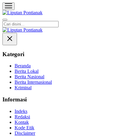
Liputan Pontianak
Berita Terkini dan TerUpdate
Kategori
Beranda
Berita Lokal
Berita Nasional
Berita Internasional
Kriminal
Informasi
Indeks
Redaksi
Kontak
Kode Etik
Disclaimer