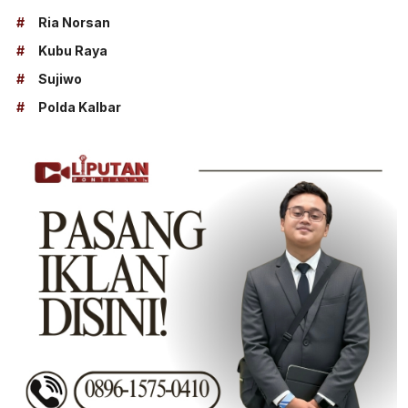
#
Ria Norsan
#
Kubu Raya
#
Sujiwo
#
Polda Kalbar