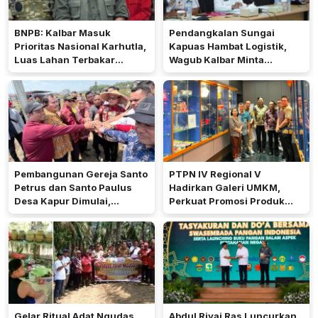
BNPB: Kalbar Masuk
Pendangkalan Sungai
Prioritas Nasional Karhutla,
Kapuas Hambat Logistik,
Luas Lahan Terbakar
Wagub Kalbar Minta
Peringkat Keempat
Pengerukan Diprioritaskan
Pembangunan Gereja Santo
PTPN IV Regional V
Petrus dan Santo Paulus
Hadirkan Galeri UMKM,
Desa Kapur Dimulai,
Perkuat Promosi Produk
Pemkab Kubu Raya Siapkan
Mitra Binaan Melalui Inovasi
Akses Jalan
Digital
Gelar Ritual Adat Ngudas,
Abdul Rivai Ras Luncurkan