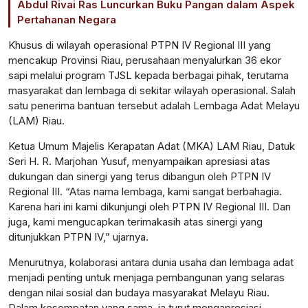
Abdul Rivai Ras Luncurkan Buku Pangan dalam Aspek
Pertahanan Negara
Khusus di wilayah operasional PTPN IV Regional III yang
mencakup Provinsi Riau, perusahaan menyalurkan 36 ekor
sapi melalui program TJSL kepada berbagai pihak, terutama
masyarakat dan lembaga di sekitar wilayah operasional. Salah
satu penerima bantuan tersebut adalah Lembaga Adat Melayu
(LAM) Riau.
Ketua Umum Majelis Kerapatan Adat (MKA) LAM Riau, Datuk
Seri H. R. Marjohan Yusuf, menyampaikan apresiasi atas
dukungan dan sinergi yang terus dibangun oleh PTPN IV
Regional III.
“Atas nama lembaga, kami sangat berbahagia.
Karena hari ini kami dikunjungi oleh PTPN IV Regional III. Dan
juga, kami mengucapkan terimakasih atas sinergi yang
ditunjukkan PTPN IV,”
ujarnya.
Menurutnya, kolaborasi antara dunia usaha dan lembaga adat
menjadi penting untuk menjaga pembangunan yang selaras
dengan nilai sosial dan budaya masyarakat Melayu Riau.
Dalam kesempatan yang sama, ia turut mengapresiasi