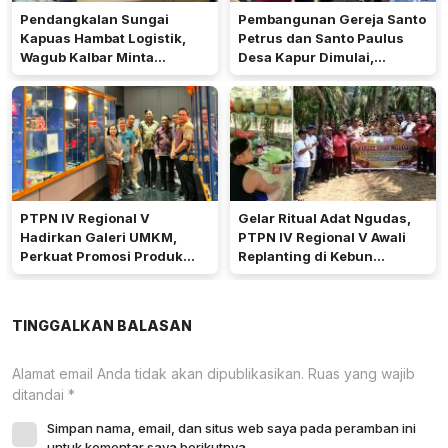
Pendangkalan Sungai
Pembangunan Gereja Santo
Kapuas Hambat Logistik,
Petrus dan Santo Paulus
Wagub Kalbar Minta
Desa Kapur Dimulai,
Pengerukan Diprioritaskan
Pemkab Kubu Raya Siapkan
Akses Jalan
PTPN IV Regional V
Gelar Ritual Adat Ngudas,
Hadirkan Galeri UMKM,
PTPN IV Regional V Awali
Perkuat Promosi Produk
Replanting di Kebun
Mitra Binaan Melalui Inovasi
Kembayan
Digital
TINGGALKAN BALASAN
Alamat email Anda tidak akan dipublikasikan.
Ruas yang wajib
ditandai
*
Simpan nama, email, dan situs web saya pada peramban ini
untuk komentar saya berikutnya.