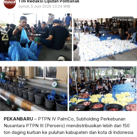
Tim Redaksi Liputan Pontianak
Jumat, 5 Juni 2026 23:24 WIB
Perbesar
PEKANBARU
–
PTPN IV PalmCo
, Subholding
Perkebunan
Nusantara PTPN III (Persero) mendistribusikan lebih dari
150
ton
daging kurban ke puluhan kabupaten dan kota di Indonesia