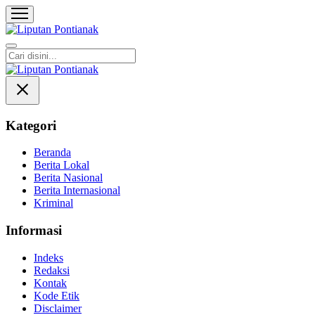
Liputan Pontianak
Berita Terkini dan TerUpdate
Kategori
Beranda
Berita Lokal
Berita Nasional
Berita Internasional
Kriminal
Informasi
Indeks
Redaksi
Kontak
Kode Etik
Disclaimer