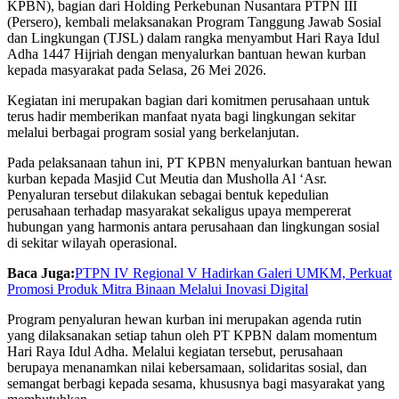
KPBN), bagian dari Holding Perkebunan Nusantara PTPN III
(Persero), kembali melaksanakan Program Tanggung Jawab Sosial
dan Lingkungan (TJSL) dalam rangka menyambut Hari Raya Idul
Adha 1447 Hijriah dengan menyalurkan bantuan hewan kurban
kepada masyarakat pada Selasa, 26 Mei 2026.
Kegiatan ini merupakan bagian dari komitmen perusahaan untuk
terus hadir memberikan manfaat nyata bagi lingkungan sekitar
melalui berbagai program sosial yang berkelanjutan.
Pada pelaksanaan tahun ini, PT KPBN menyalurkan bantuan hewan
kurban kepada Masjid Cut Meutia dan Musholla Al ‘Asr.
Penyaluran tersebut dilakukan sebagai bentuk kepedulian
perusahaan terhadap masyarakat sekaligus upaya mempererat
hubungan yang harmonis antara perusahaan dan lingkungan sosial
di sekitar wilayah operasional.
Baca Juga:
PTPN IV Regional V Hadirkan Galeri UMKM, Perkuat
Promosi Produk Mitra Binaan Melalui Inovasi Digital
Program penyaluran hewan kurban ini merupakan agenda rutin
yang dilaksanakan setiap tahun oleh PT KPBN dalam momentum
Hari Raya Idul Adha. Melalui kegiatan tersebut, perusahaan
berupaya menanamkan nilai kebersamaan, solidaritas sosial, dan
semangat berbagi kepada sesama, khususnya bagi masyarakat yang