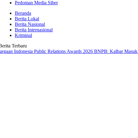
Pedoman Media Siber
Beranda
Berita Lokal
Berita Nasional
Berita Internasional
Kriminal
Berita Terbaru
onesia Public Relations Awards 2026
BNPB: Kalbar Masuk Prioritas N