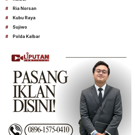
#
Ria Norsan
#
Kubu Raya
#
Sujiwo
#
Polda Kalbar