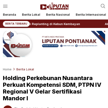
Beranda
Berita Lokal
Berita Nasional
Berita Internasional
Awali Replanting di Kebun Kembayan
AKBP Rensa S. Akt
BERITA TERBARU
Home
Berita Lokal
Holding Perkebunan Nusantara
Perkuat Kompetensi SDM, PTPN IV
Regional V Gelar Sertifikasi
Mandor I