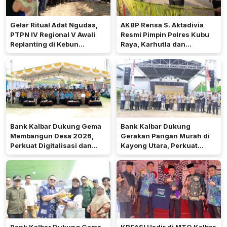
Gelar Ritual Adat Ngudas,
AKBP Rensa S. Aktadivia
PTPN IV Regional V Awali
Resmi Pimpin Polres Kubu
Replanting di Kebun
Raya, Karhutla dan
Kembayan
Pelayanan Publik Jadi
Prioritas
Bank Kalbar Dukung Gema
Bank Kalbar Dukung
Membangun Desa 2026,
Gerakan Pangan Murah di
Perkuat Digitalisasi dan
Kayong Utara, Perkuat
Ekonomi Desa Teluk Batang
Akses Keuangan
Masyarakat