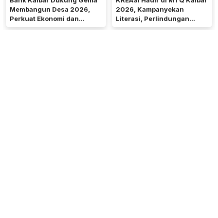
Bank Kalbar Dukung Gema
KREASI Hadir di MTQ Kalbar
Membangun Desa 2026,
2026, Kampanyekan
Perkuat Ekonomi dan
Literasi, Perlindungan
Kemandirian Desa di Kalbar
Anak, dan Wajib Belajar 13
Tahun