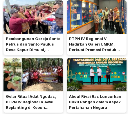
Pembangunan Gereja Santo
PTPN IV Regional V
Petrus dan Santo Paulus
Hadirkan Galeri UMKM,
Desa Kapur Dimulai,
Perkuat Promosi Produk
Pemkab Kubu Raya Siapkan
Mitra Binaan Melalui Inovasi
Akses Jalan
Digital
Gelar Ritual Adat Ngudas,
Abdul Rivai Ras Luncurkan
PTPN IV Regional V Awali
Buku Pangan dalam Aspek
Replanting di Kebun
Pertahanan Negara
Kembayan