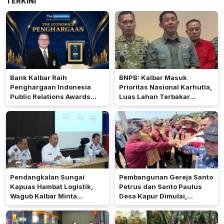
TERKINI
Bank Kalbar Raih
BNPB: Kalbar Masuk
Penghargaan Indonesia
Prioritas Nasional Karhutla,
Public Relations Awards
Luas Lahan Terbakar
2026
Peringkat Keempat
Pendangkalan Sungai
Pembangunan Gereja Santo
Kapuas Hambat Logistik,
Petrus dan Santo Paulus
Wagub Kalbar Minta
Desa Kapur Dimulai,
Pengerukan Diprioritaskan
Pemkab Kubu Raya Siapkan
Akses Jalan