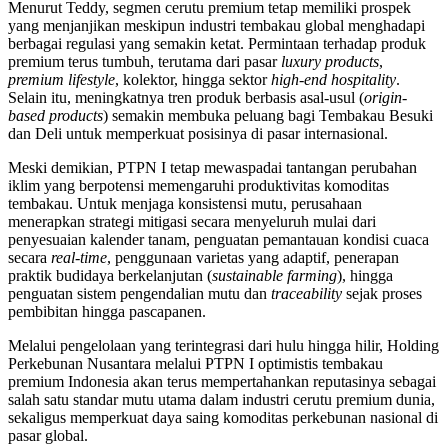
Menurut Teddy, segmen cerutu premium tetap memiliki prospek
yang menjanjikan meskipun industri tembakau global menghadapi
berbagai regulasi yang semakin ketat. Permintaan terhadap produk
premium terus tumbuh, terutama dari pasar
luxury products
,
premium lifestyle
, kolektor, hingga sektor
high-end hospitality
.
Selain itu, meningkatnya tren produk berbasis asal-usul (
origin-
based products
) semakin membuka peluang bagi Tembakau Besuki
dan Deli untuk memperkuat posisinya di pasar internasional.
Meski demikian, PTPN I tetap mewaspadai tantangan perubahan
iklim yang berpotensi memengaruhi produktivitas komoditas
tembakau. Untuk menjaga konsistensi mutu, perusahaan
menerapkan strategi mitigasi secara menyeluruh mulai dari
penyesuaian kalender tanam, penguatan pemantauan kondisi cuaca
secara
real-time
, penggunaan varietas yang adaptif, penerapan
praktik budidaya berkelanjutan (
sustainable farming
), hingga
penguatan sistem pengendalian mutu dan
traceability
sejak proses
pembibitan hingga pascapanen.
Melalui pengelolaan yang terintegrasi dari hulu hingga hilir, Holding
Perkebunan Nusantara melalui PTPN I optimistis tembakau
premium Indonesia akan terus mempertahankan reputasinya sebagai
salah satu standar mutu utama dalam industri cerutu premium dunia,
sekaligus memperkuat daya saing komoditas perkebunan nasional di
pasar global.