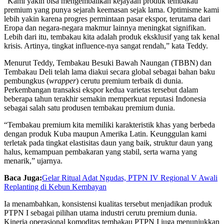
“Kami yakin bisa mengembalikan kejayaan produk tembakau
premium yang punya sejarah keemasan sejak lama. Optimisme kami
lebih yakin karena progres permintaan pasar ekspor, terutama dari
Eropa dan negara-negara makmur lainnya meningkat signifikan.
Lebih dari itu, tembakau kita adalah produk eksklusif yang tak kenal
krisis. Artinya, tingkat influence-nya sangat rendah,” kata Teddy.
Menurut Teddy, Tembakau Besuki Bawah Naungan (TBBN) dan
Tembakau Deli telah lama diakui secara global sebagai bahan baku
pembungkus (
wrapper
) cerutu premium terbaik di dunia.
Perkembangan transaksi ekspor kedua varietas tersebut dalam
beberapa tahun terakhir semakin memperkuat reputasi Indonesia
sebagai salah satu produsen tembakau premium dunia.
“Tembakau premium kita memiliki karakteristik khas yang berbeda
dengan produk Kuba maupun Amerika Latin. Keunggulan kami
terletak pada tingkat elastisitas daun yang baik, struktur daun yang
halus, kemampuan pembakaran yang stabil, serta warna yang
menarik,” ujarnya.
Baca Juga:
Gelar Ritual Adat Ngudas, PTPN IV Regional V Awali
Replanting di Kebun Kembayan
Ia menambahkan, konsistensi kualitas tersebut menjadikan produk
PTPN I sebagai pilihan utama industri cerutu premium dunia.
Kinerja operasional komoditas tembakau PTPN I juga menunjukkan