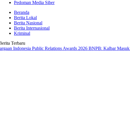
Pedoman Media Siber
Beranda
Berita Lokal
Berita Nasional
Berita Internasional
Kriminal
Berita Terbaru
onesia Public Relations Awards 2026
BNPB: Kalbar Masuk Prioritas N