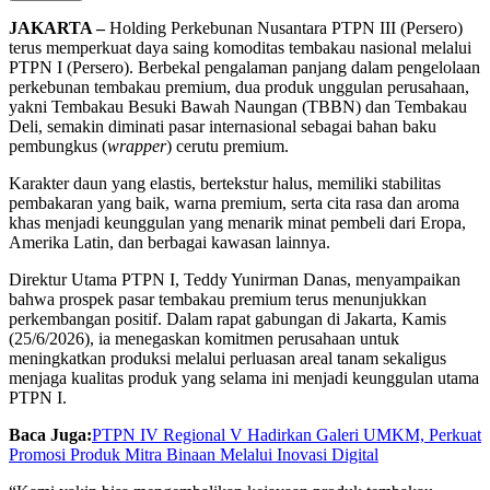
JAKARTA –
Holding Perkebunan Nusantara PTPN III (Persero)
terus memperkuat daya saing komoditas tembakau nasional melalui
PTPN I (Persero). Berbekal pengalaman panjang dalam pengelolaan
perkebunan tembakau premium, dua produk unggulan perusahaan,
yakni Tembakau Besuki Bawah Naungan (TBBN) dan Tembakau
Deli, semakin diminati pasar internasional sebagai bahan baku
pembungkus (
wrapper
) cerutu premium.
Karakter daun yang elastis, bertekstur halus, memiliki stabilitas
pembakaran yang baik, warna premium, serta cita rasa dan aroma
khas menjadi keunggulan yang menarik minat pembeli dari Eropa,
Amerika Latin, dan berbagai kawasan lainnya.
Direktur Utama PTPN I, Teddy Yunirman Danas, menyampaikan
bahwa prospek pasar tembakau premium terus menunjukkan
perkembangan positif. Dalam rapat gabungan di Jakarta, Kamis
(25/6/2026), ia menegaskan komitmen perusahaan untuk
meningkatkan produksi melalui perluasan areal tanam sekaligus
menjaga kualitas produk yang selama ini menjadi keunggulan utama
PTPN I.
Baca Juga:
PTPN IV Regional V Hadirkan Galeri UMKM, Perkuat
Promosi Produk Mitra Binaan Melalui Inovasi Digital