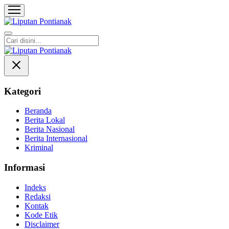
Liputan Pontianak
Berita Terkini dan TerUpdate
Kategori
Beranda
Berita Lokal
Berita Nasional
Berita Internasional
Kriminal
Informasi
Indeks
Redaksi
Kontak
Kode Etik
Disclaimer