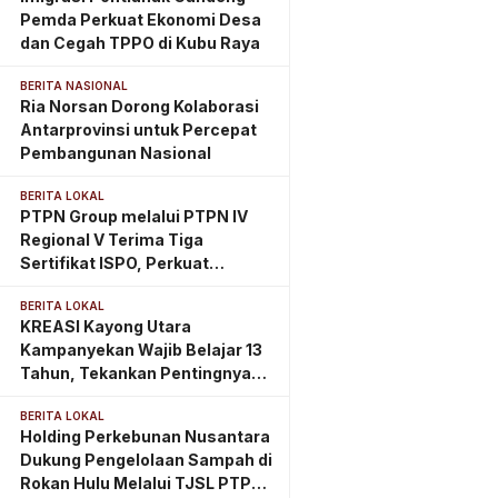
Pemda Perkuat Ekonomi Desa
dan Cegah TPPO di Kubu Raya
BERITA NASIONAL
Ria Norsan Dorong Kolaborasi
Antarprovinsi untuk Percepat
Pembangunan Nasional
BERITA LOKAL
PTPN Group melalui PTPN IV
Regional V Terima Tiga
Sertifikat ISPO, Perkuat
Komitmen Perkebunan
BERITA LOKAL
Berkelanjutan di Kalimantan
KREASI Kayong Utara
Timur
Kampanyekan Wajib Belajar 13
Tahun, Tekankan Pentingnya
PAUD Berkualitas Sejak Usia
BERITA LOKAL
Dini
Holding Perkebunan Nusantara
Dukung Pengelolaan Sampah di
Rokan Hulu Melalui TJSL PTPN