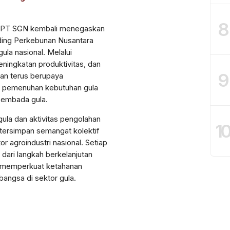
8
6, PT SGN kembali menegaskan
ding Perkebunan Nusantara
la nasional. Melalui
peningkatan produktivitas, dan
9
aan terus berupaya
p pemenuhan kebutuhan gula
sembada gula.
gula dan aktivitas pengolahan
1
 tersimpan semangat kolektif
 agroindustri nasional. Setiap
 dari langkah berkelanjutan
 memperkuat ketahanan
angsa di sektor gula.