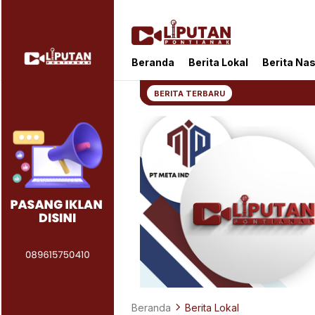
Liputan Pontianak
Berita Terkini dan TerUpdate
Beranda
Berita Lokal
Berita Nas
BERITA TERBARU
Beranda
Berita Lokal