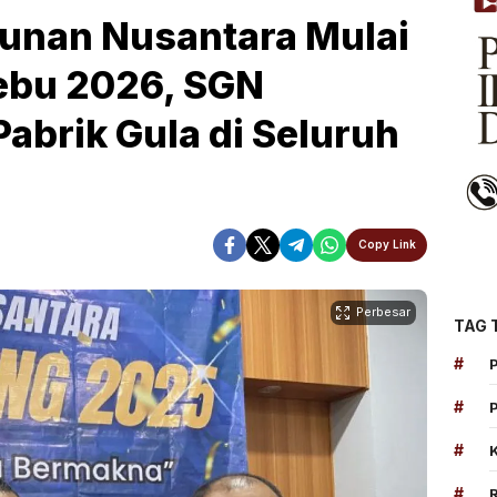
unan Nusantara Mulai
ebu 2026, SGN
abrik Gula di Seluruh
Copy Link
Perbesar
TAG 
#
#
#
#