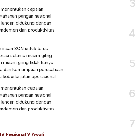
3
ng menentukan capaian
etahanan pangan nasional.
 lancar, didukung dengan
4
endemen dan produktivitas
uh insan SGN untuk terus
orasi selama musim giling
5
 musim giling tidak hanya
juga dari kemampuan perusahaan
a keberlanjutan operasional.
ng menentukan capaian
6
etahanan pangan nasional.
 lancar, didukung dengan
endemen dan produktivitas
7
IV Regional V Awali