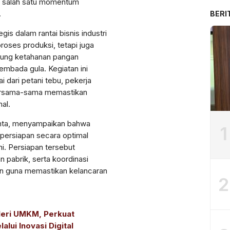
a salah satu momentum
.
BERI
is dalam rantai bisnis industri
roses produksi, tetapi juga
kung ketahanan pangan
mbada gula. Kegiatan ini
i dari petani tebu, pekerja
bersama-sama memastikan
al.
anta, menyampaikan bahwa
1
persiapan secara optimal
i. Persiapan tersebut
 pabrik, serta koordinasi
n guna memastikan kelancaran
2
leri UMKM, Perkuat
lui Inovasi Digital