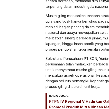
secara bertahap, menandai dimulainy
terpenting dalam industri gula nasional
Musim giling merupakan tahapan strateg
gula yang tidak hanya berfokus pada p
menjadi bagian penting dalam mendu
nasional dan upaya mewujudkan swase
melibatkan sinergi berbagai pihak, mula
lapangan, hingga insan pabrik yang 
proses pengolahan tebu berjalan optim
Sekretaris Perusahaan PT SGN, Yuni
perusahaan telah melakukan berbagai 
untuk menyambut musim giling tahun in
mencakup aspek operasional, kesiapan
dengan seluruh pemangku kepentinga
proses giling di seluruh unit kerja.
BACA JUGA:
PTPN IV Regional V Hadirkan Ga
Promosi Produk Mitra Binaan Mela