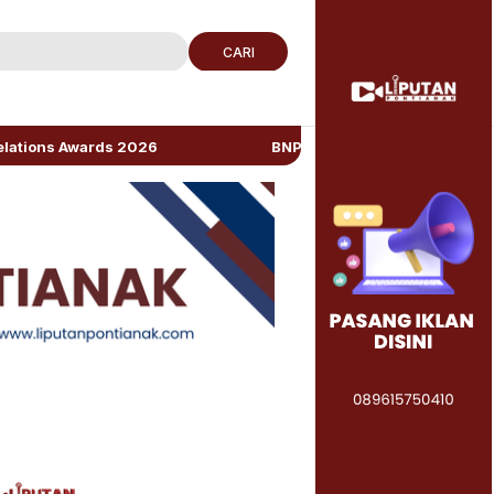
CARI
s 2026
BNPB: Kalbar Masuk Prioritas Nasional Karh