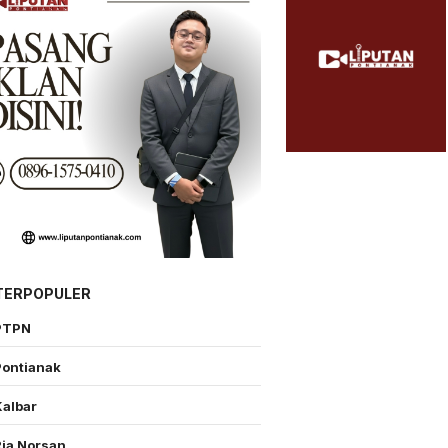
TERPOPULER
PTPN
Pontianak
Kalbar
Ria Norsan