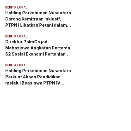
IV Regional III
BERITA LOKAL
Holding Perkebunan Nusantara
Dorong Kemitraan Inklusif,
PTPN I Libatkan Petani dalam
Rantai Pasok Tembakau Ekspor
BERITA LOKAL
Direktur PalmCo jadi
Mahasiswa Angkatan Pertama
S2 Sosial Ekonomi Pertanian
ITSI
BERITA LOKAL
Holding Perkebunan Nusantara
0
Perkuat Akses Pendidikan
melalui Beasiswa PTPN IV
Regional 2