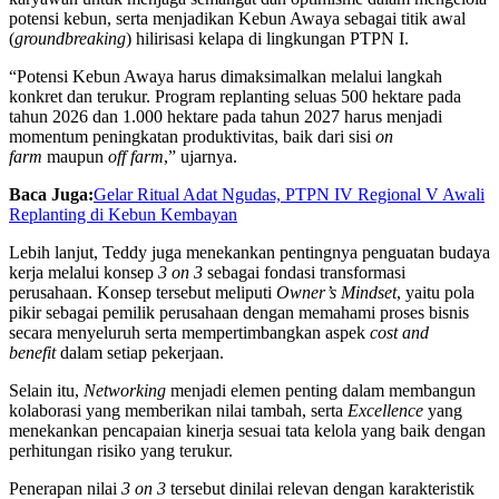
potensi kebun, serta menjadikan Kebun Awaya sebagai titik awal
(
groundbreaking
) hilirisasi kelapa di lingkungan PTPN I.
“Potensi Kebun Awaya harus dimaksimalkan melalui langkah
konkret dan terukur. Program replanting seluas 500 hektare pada
tahun 2026 dan 1.000 hektare pada tahun 2027 harus menjadi
momentum peningkatan produktivitas, baik dari sisi
on
farm
maupun
off farm
,” ujarnya.
Baca Juga:
Gelar Ritual Adat Ngudas, PTPN IV Regional V Awali
Replanting di Kebun Kembayan
Lebih lanjut, Teddy juga menekankan pentingnya penguatan budaya
kerja melalui konsep
3 on 3
sebagai fondasi transformasi
perusahaan. Konsep tersebut meliputi
Owner’s Mindset
, yaitu pola
pikir sebagai pemilik perusahaan dengan memahami proses bisnis
secara menyeluruh serta mempertimbangkan aspek
cost and
benefit
dalam setiap pekerjaan.
Selain itu,
Networking
menjadi elemen penting dalam membangun
kolaborasi yang memberikan nilai tambah, serta
Excellence
yang
menekankan pencapaian kinerja sesuai tata kelola yang baik dengan
perhitungan risiko yang terukur.
Penerapan nilai
3 on 3
tersebut dinilai relevan dengan karakteristik