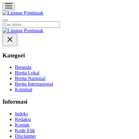
Liputan Pontianak
Berita Terkini dan TerUpdate
Kategori
Beranda
Berita Lokal
Berita Nasional
Berita Internasional
Kriminal
Informasi
Indeks
Redaksi
Kontak
Kode Etik
Disclaimer