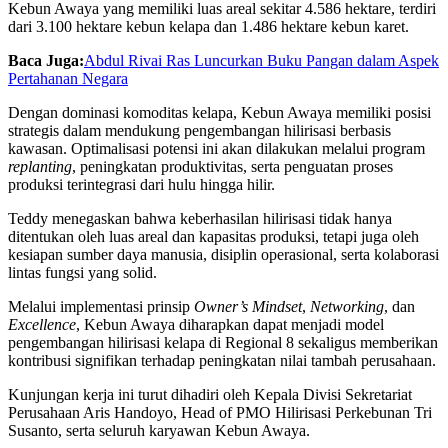
Kebun Awaya yang memiliki luas areal sekitar 4.586 hektare, terdiri
dari 3.100 hektare kebun kelapa dan 1.486 hektare kebun karet.
Baca Juga:
Abdul Rivai Ras Luncurkan Buku Pangan dalam Aspek
Pertahanan Negara
Dengan dominasi komoditas kelapa, Kebun Awaya memiliki posisi
strategis dalam mendukung pengembangan hilirisasi berbasis
kawasan. Optimalisasi potensi ini akan dilakukan melalui program
replanting
, peningkatan produktivitas, serta penguatan proses
produksi terintegrasi dari hulu hingga hilir.
Teddy menegaskan bahwa keberhasilan hilirisasi tidak hanya
ditentukan oleh luas areal dan kapasitas produksi, tetapi juga oleh
kesiapan sumber daya manusia, disiplin operasional, serta kolaborasi
lintas fungsi yang solid.
Melalui implementasi prinsip
Owner’s Mindset
,
Networking
, dan
Excellence
, Kebun Awaya diharapkan dapat menjadi model
pengembangan hilirisasi kelapa di Regional 8 sekaligus memberikan
kontribusi signifikan terhadap peningkatan nilai tambah perusahaan.
Kunjungan kerja ini turut dihadiri oleh Kepala Divisi Sekretariat
Perusahaan Aris Handoyo, Head of PMO Hilirisasi Perkebunan Tri
Susanto, serta seluruh karyawan Kebun Awaya.