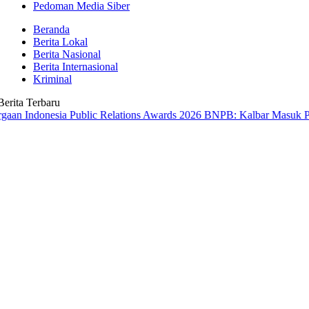
Pedoman Media Siber
Beranda
Berita Lokal
Berita Nasional
Berita Internasional
Kriminal
Berita Terbaru
donesia Public Relations Awards 2026
BNPB: Kalbar Masuk Prioritas 