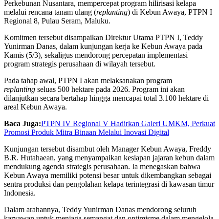
Perkebunan Nusantara, mempercepat program hilirisasi kelapa
melalui rencana tanam ulang (
replanting
) di Kebun Awaya, PTPN I
Regional 8, Pulau Seram, Maluku.
Komitmen tersebut disampaikan Direktur Utama PTPN I, Teddy
Yunirman Danas, dalam kunjungan kerja ke Kebun Awaya pada
Kamis (5/3), sekaligus mendorong percepatan implementasi
program strategis perusahaan di wilayah tersebut.
Pada tahap awal, PTPN I akan melaksanakan program
replanting
seluas 500 hektare pada 2026. Program ini akan
dilanjutkan secara bertahap hingga mencapai total 3.100 hektare di
areal Kebun Awaya.
Baca Juga:
PTPN IV Regional V Hadirkan Galeri UMKM, Perkuat
Promosi Produk Mitra Binaan Melalui Inovasi Digital
Kunjungan tersebut disambut oleh Manager Kebun Awaya, Freddy
B.R. Hutahaean, yang menyampaikan kesiapan jajaran kebun dalam
mendukung agenda strategis perusahaan. Ia menegaskan bahwa
Kebun Awaya memiliki potensi besar untuk dikembangkan sebagai
sentra produksi dan pengolahan kelapa terintegrasi di kawasan timur
Indonesia.
Dalam arahannya, Teddy Yunirman Danas mendorong seluruh
karyawan untuk menjaga semangat dan optimisme dalam mengelola