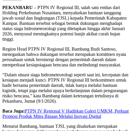
PEKANBARU
– PTPN IV Regional III, salah satu entitas dari
Holding Perkebunan Nusantara, menyalurkan bantuan tanggung
jawab sosial dan lingkungan (TJSL) kepada Pemerintah Kabupaten
Kampar. Bantuan tersebut sebagai bentuk dukungan menghadapi
status siaga hidrometeorologi yang ditetapkan hingga akhir Januari
2026, menyusul meningkatnya potensi banjir akibat curah hujan
tinggi.
Region Head PTPN IV Regional III, Bambang Budi Santoso,
menegaskan bahwa dukungan tersebut merupakan komitmen nyata
perusahaan untuk bersinergi dengan pemerintah daerah dalam
memperkuat kesiapsiagaan bencana dan melindungi masyarakat.
“Dalam situasi siaga hidrometeorologi seperti saat ini, kecepatan dan
kesiapan menjadi kunci. PTPN IV Regional III berkomitmen untuk
hadir bersama pemerintah daerah, tidak hanya melalui bantuan
logistik, tetapi juga melalui upaya berkelanjutan dalam pengurangan
risiko bencana,” kata Bambang dalam keterangan tertulisnya di
Pekanbaru, Jumat (9/1/2026).
Baca Juga:
PTPN IV Regional V Hadirkan Galeri UMKM, Perkuat
Promosi Produk Mitra Binaan Melalui Inovasi Digital
Menurut Bambang, bantuan TJSL yang disalurkan merupakan