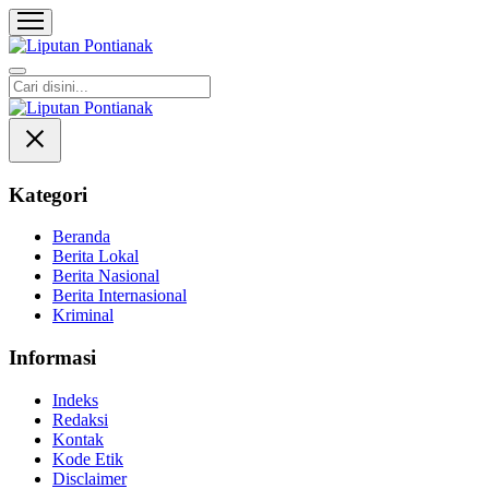
Liputan Pontianak
Berita Terkini dan TerUpdate
Kategori
Beranda
Berita Lokal
Berita Nasional
Berita Internasional
Kriminal
Informasi
Indeks
Redaksi
Kontak
Kode Etik
Disclaimer