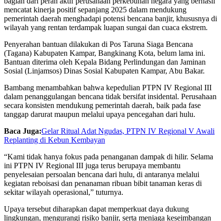
bagian dari peran aktif perusahaan perkebunan negara yang berhasil
mencatat kinerja positif sepanjang 2025 dalam mendukung
pemerintah daerah menghadapi potensi bencana banjir, khususnya di
wilayah yang rentan terdampak luapan sungai dan cuaca ekstrem.
Penyerahan bantuan dilakukan di Pos Taruna Siaga Bencana
(Tagana) Kabupaten Kampar, Bangkinang Kota, belum lama ini.
Bantuan diterima oleh Kepala Bidang Perlindungan dan Jaminan
Sosial (Linjamsos) Dinas Sosial Kabupaten Kampar, Abu Bakar.
Bambang menambahkan bahwa kepedulian PTPN IV Regional III
dalam penanggulangan bencana tidak bersifat insidental. Perusahaan
secara konsisten mendukung pemerintah daerah, baik pada fase
tanggap darurat maupun melalui upaya pencegahan dari hulu.
Baca Juga:
Gelar Ritual Adat Ngudas, PTPN IV Regional V Awali
Replanting di Kebun Kembayan
“Kami tidak hanya fokus pada penanganan dampak di hilir. Selama
ini PTPN IV Regional III juga terus berupaya membantu
penyelesaian persoalan bencana dari hulu, di antaranya melalui
kegiatan reboisasi dan penanaman ribuan bibit tanaman keras di
sekitar wilayah operasional,” tuturnya.
Upaya tersebut diharapkan dapat memperkuat daya dukung
lingkungan, mengurangi risiko banjir, serta menjaga keseimbangan