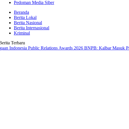
Pedoman Media Siber
Beranda
Berita Lokal
Berita Nasional
Berita Internasional
Kriminal
Berita Terbaru
esia Public Relations Awards 2026
BNPB: Kalbar Masuk Prioritas Nas