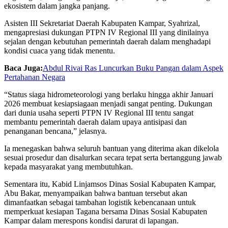
ekosistem dalam jangka panjang.
Asisten III Sekretariat Daerah Kabupaten Kampar, Syahrizal,
mengapresiasi dukungan PTPN IV Regional III yang dinilainya
sejalan dengan kebutuhan pemerintah daerah dalam menghadapi
kondisi cuaca yang tidak menentu.
Baca Juga:
Abdul Rivai Ras Luncurkan Buku Pangan dalam Aspek
Pertahanan Negara
“Status siaga hidrometeorologi yang berlaku hingga akhir Januari
2026 membuat kesiapsiagaan menjadi sangat penting. Dukungan
dari dunia usaha seperti PTPN IV Regional III tentu sangat
membantu pemerintah daerah dalam upaya antisipasi dan
penanganan bencana,” jelasnya.
Ia menegaskan bahwa seluruh bantuan yang diterima akan dikelola
sesuai prosedur dan disalurkan secara tepat serta bertanggung jawab
kepada masyarakat yang membutuhkan.
Sementara itu, Kabid Linjamsos Dinas Sosial Kabupaten Kampar,
Abu Bakar, menyampaikan bahwa bantuan tersebut akan
dimanfaatkan sebagai tambahan logistik kebencanaan untuk
memperkuat kesiapan Tagana bersama Dinas Sosial Kabupaten
Kampar dalam merespons kondisi darurat di lapangan.