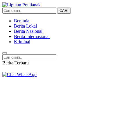
CARI
Liputan Pontianak
Berita Terkini dan TerUpdate
Beranda
Berita Lokal
Berita Nasional
Berita Internasional
Kriminal
Berita Terbaru