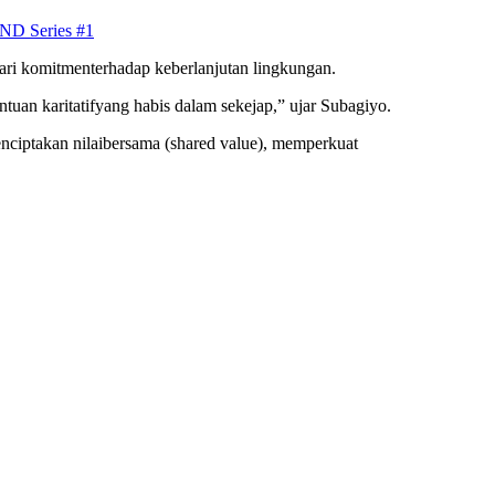
ND Series #1
ari
komitmen
terhadap
keberlanjutan
lingkungan
.
ntuan
karitatif
yang
habis
dalam
sekejap
,”
ujar
Subagiyo
.
nciptakan
nilai
bersama
(
shared value
),
memperkuat