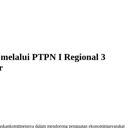
melalui PTPN I Regional 3
r
askan
komitmennya
dalam
mendorong
penguatan
ekonomi
masyarakat