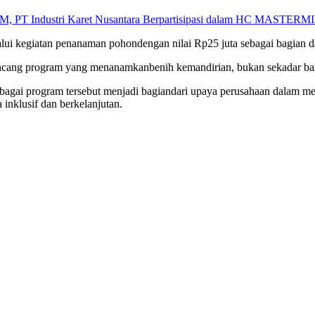
M, PT Industri Karet Nusantara Berpartisipasi dalam HC MASTERMI
lui
kegiatan
penanaman
pohon
dengan
nilai
Rp25
juta
sebagai
bagian
d
ncang
program yang
menanamkan
benih
kemandirian
,
bukan
sekadar
ba
bagai
program
tersebut
menjadi
bagian
dari
upaya
perusahaan
dalam
me
a
inklusif
dan
berkelanjutan
.