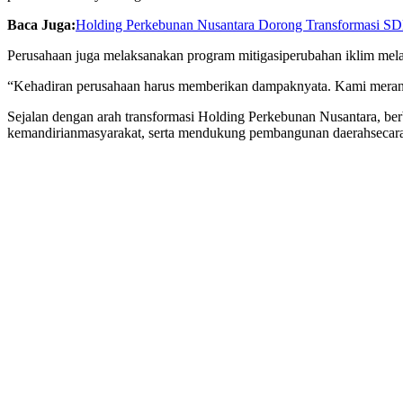
Baca Juga:
Holding Perkebunan Nusantara Dorong Transformasi SD
Perusahaan juga
melaksanakan
program
mitigasi
perubahan
iklim
mela
“
Kehadiran
perusahaan
harus
memberikan
dampak
nyata
. Kami
mera
Sejalan
dengan
arah
transformasi
Holding Perkebunan Nusantara,
ber
kemandirian
masyarakat
,
serta
mendukung
pembangunan
daerah
secar