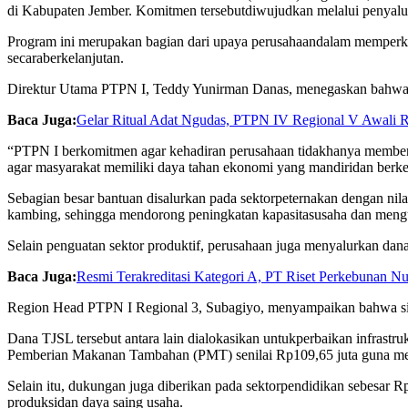
di
Kabupaten
Jember.
Komitmen
tersebut
diwujudkan
melalui
penyalu
Program
ini
merupakan
bagian
dari
upaya
perusahaan
dalam
memperk
secara
berkelanjutan
.
Direktur
Utama PTPN I, Teddy Yunirman Danas,
menegaskan
bahw
Baca Juga:
Gelar Ritual Adat Ngudas, PTPN IV Regional V Awali 
“PTPN I
berkomitmen
agar
kehadiran
perusahaan
tidak
hanya
member
agar
masyarakat
memiliki
daya
tahan
ekonomi
yang
mandiri
dan
berke
Sebagian
besar
bantuan
disalurkan
pada
sektor
peternakan
dengan
nila
kambing
,
sehingga
mendorong
peningkatan
kapasitas
usaha
dan
meng
Selain
penguatan
sektor
produktif
,
perusahaan
juga
menyalurkan
dan
Baca Juga:
Resmi Terakreditasi Kategori A, PT Riset Perkebunan 
Region Head PTPN I Regional 3,
Subagiyo
,
menyampaikan
bahwa
s
Dana TJSL
tersebut
antara
lain
dialokasikan
untuk
perbaikan
infrastru
Pemberian
Makanan
Tambahan
(PMT)
senilai
Rp109,65
juta
guna
m
Selain
itu
,
dukungan
juga
diberikan
pada
sektor
pendidikan
sebesar
R
produksi
dan
daya
saing
usaha
.