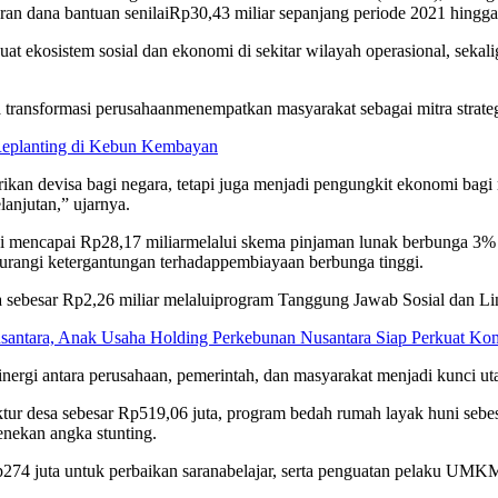
ran
dana
bantuan
senilai
Rp30,43
miliar
sepanjang
periode
2021
hingga
uat
ekosistem
sosial
dan
ekonomi
di
sekitar
wilayah
operasional
,
sekali
a
transformasi
perusahaan
menempatkan
masyarakat
sebagai
mitra
strate
Replanting di Kebun Kembayan
ikan
devisa
bagi
negara,
tetapi
juga
menjadi
pengungkit
ekonomi
bagi
lanjutan
,”
ujarnya
.
i
mencapai
Rp28,17
miliar
melalui
skema
pinjaman
lunak
berbunga
3% 
urangi
ketergantungan
terhadap
pembiayaan
berbunga
tinggi
.
a
sebesar
Rp2,26
miliar
melalui
program
Tanggung
Jawab Sosial dan
Li
Nusantara, Anak Usaha Holding Perkebunan Nusantara Siap Perkuat 
inergi
antara
perusahaan
,
pemerintah
, dan
masyarakat
menjadi
kunci
ut
ktur
desa
sebesar
Rp519,06
juta
, program
bedah
rumah
layak
huni
sebe
enekan
angka
stunting.
p274
juta
untuk
perbaikan
sarana
belajar
,
serta
penguatan
pelaku
UMK