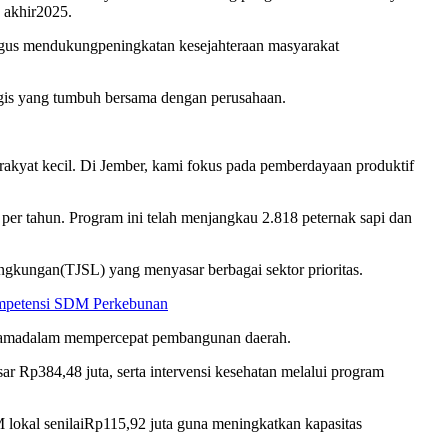
akhir
2025.
gus
mendukung
peningkatan
kesejahteraan
masyarakat
gis
yang
tumbuh
bersama
dengan
perusahaan
.
rakyat
kecil
. Di Jember, kami
fokus
pada
pemberdayaan
produktif
per
tahun
. Program
ini
telah
menjangkau
2.818
peternak
sapi
dan
ngkungan
(TJSL) yang
menyasar
berbagai
sektor
prioritas
.
Kompetensi SDM Perkebunan
ama
dalam
mempercepat
pembangunan
daerah
.
sar
Rp384,48
juta
,
serta
intervensi
kesehatan
melalui
program
M
lokal
senilai
Rp115,92
juta
guna
meningkatkan
kapasitas