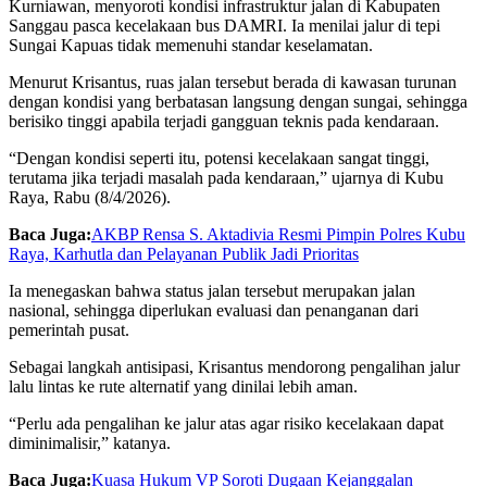
Kurniawan, menyoroti kondisi infrastruktur jalan di Kabupaten
Sanggau pasca kecelakaan bus DAMRI. Ia menilai jalur di tepi
Sungai Kapuas tidak memenuhi standar keselamatan.
Menurut Krisantus, ruas jalan tersebut berada di kawasan turunan
dengan kondisi yang berbatasan langsung dengan sungai, sehingga
berisiko tinggi apabila terjadi gangguan teknis pada kendaraan.
“Dengan kondisi seperti itu, potensi kecelakaan sangat tinggi,
terutama jika terjadi masalah pada kendaraan,” ujarnya di Kubu
Raya, Rabu (8/4/2026).
Baca Juga:
AKBP Rensa S. Aktadivia Resmi Pimpin Polres Kubu
Raya, Karhutla dan Pelayanan Publik Jadi Prioritas
Ia menegaskan bahwa status jalan tersebut merupakan jalan
nasional, sehingga diperlukan evaluasi dan penanganan dari
pemerintah pusat.
Sebagai langkah antisipasi, Krisantus mendorong pengalihan jalur
lalu lintas ke rute alternatif yang dinilai lebih aman.
“Perlu ada pengalihan ke jalur atas agar risiko kecelakaan dapat
diminimalisir,” katanya.
Baca Juga:
Kuasa Hukum VP Soroti Dugaan Kejanggalan