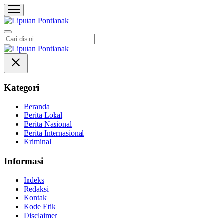
Liputan Pontianak
Berita Terkini dan TerUpdate
Kategori
Beranda
Berita Lokal
Berita Nasional
Berita Internasional
Kriminal
Informasi
Indeks
Redaksi
Kontak
Kode Etik
Disclaimer