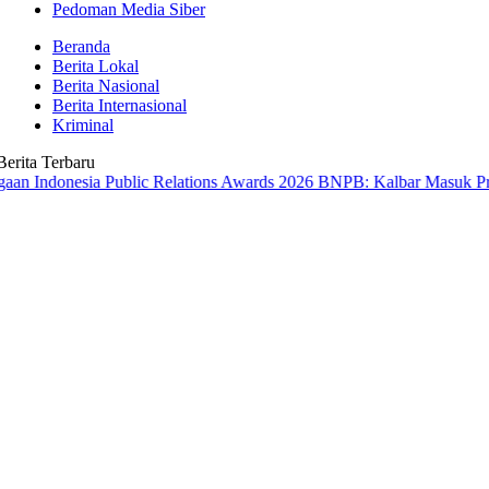
Pedoman Media Siber
Beranda
Berita Lokal
Berita Nasional
Berita Internasional
Kriminal
Berita Terbaru
esia Public Relations Awards 2026
BNPB: Kalbar Masuk Prioritas Nas