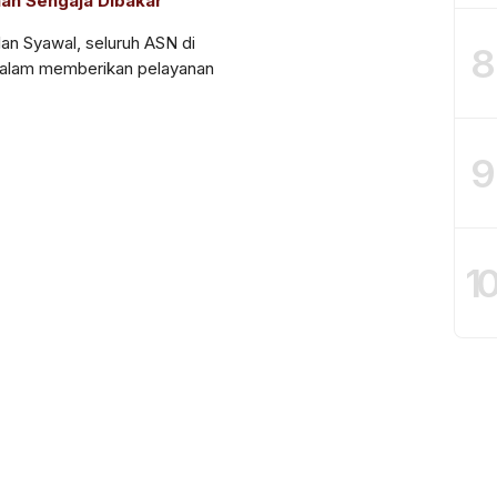
han Sengaja Dibakar
n Syawal, seluruh ASN di
8
dalam memberikan pelayanan
9
1