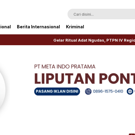
ional
Berita Internasional
Kriminal
Gelar Ritual Adat Ngudas, PTPN IV Regional V Awali Re