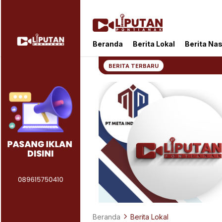
Liputan Pontianak
Berita Terkini dan TerUpdate
Beranda
Berita Lokal
Berita Nas
BERITA TERBARU
Beranda
Berita Lokal