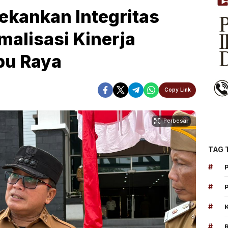
ekankan Integritas
malisasi Kinerja
bu Raya
Copy Link
Perbesar
TAG 
#
#
#
#