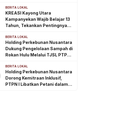
Komitmen Perkebunan
BERITA LOKAL
Berkelanjutan di Kalimantan
KREASI Kayong Utara
Timur
Kampanyekan Wajib Belajar 13
Tahun, Tekankan Pentingnya
PAUD Berkualitas Sejak Usia
BERITA LOKAL
Dini
Holding Perkebunan Nusantara
Dukung Pengelolaan Sampah di
Rokan Hulu Melalui TJSL PTPN
IV Regional III
BERITA LOKAL
Holding Perkebunan Nusantara
0
Dorong Kemitraan Inklusif,
PTPN I Libatkan Petani dalam
Rantai Pasok Tembakau Ekspor