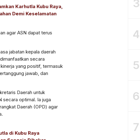
3
mkan Karhutla Kubu Raya,
Lahan Demi Keselamatan
4
ian agar ASN dapat terus
masa jabatan kepala daerah
u dimanfaatkan secara
5
inerja yang positif, termasuk
ertanggung jawab, dan
kretaris Daerah untuk
6
 secara optimal. Ia juga
rangkat Daerah (OPD) agar
a.
7
utla di Kubu Raya