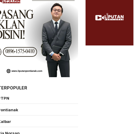
TERPOPULER
PTPN
Pontianak
Kalbar
Ria Norsan