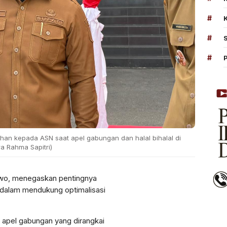
#
#
#
han kepada ASN saat apel gabungan dan halal bihalal di
a Rahma Sapitri)
iwo
, menegaskan pentingnya
) dalam mendukung optimalisasi
 apel gabungan yang dirangkai