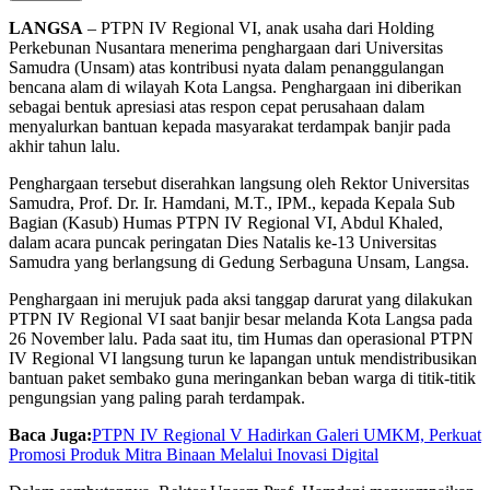
LANGSA
– PTPN IV Regional VI, anak usaha dari Holding
Perkebunan Nusantara menerima penghargaan dari Universitas
Samudra (Unsam) atas kontribusi nyata dalam penanggulangan
bencana alam di wilayah Kota Langsa. Penghargaan ini diberikan
sebagai bentuk apresiasi atas respon cepat perusahaan dalam
menyalurkan bantuan kepada masyarakat terdampak banjir pada
akhir tahun lalu.
Penghargaan tersebut diserahkan langsung oleh Rektor Universitas
Samudra, Prof. Dr. Ir. Hamdani, M.T., IPM., kepada Kepala Sub
Bagian (Kasub) Humas PTPN IV Regional VI, Abdul Khaled,
dalam acara puncak peringatan Dies Natalis ke-13 Universitas
Samudra yang berlangsung di Gedung Serbaguna Unsam, Langsa.
Penghargaan ini merujuk pada aksi tanggap darurat yang dilakukan
PTPN IV Regional VI saat banjir besar melanda Kota Langsa pada
26 November lalu. Pada saat itu, tim Humas dan operasional PTPN
IV Regional VI langsung turun ke lapangan untuk mendistribusikan
bantuan paket sembako guna meringankan beban warga di titik-titik
pengungsian yang paling parah terdampak.
Baca Juga:
PTPN IV Regional V Hadirkan Galeri UMKM, Perkuat
Promosi Produk Mitra Binaan Melalui Inovasi Digital