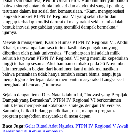
Dalam sambutannya, Rektor Unsam Prof. Hamdani menyampaikan
bahwa sinergi antara dunia industri dan akademisi sangat penting,
terutama dalam isu sosial dan kemanusiaan. “Kami mengapresiasi
langkah konkret PTPN IV Regional VI yang selalu hadir dan
tanggap terhadap kondisi darurat di masyarakat sekitar. Ini adalah
bentuk inovasi pengabdian yang memiliki dampak bermakna,”
ujarnya.
Mewakili manajemen, Kasub Humas PTPN IV Regional VI, Abdul
Khalet, menyampaikan rasa terima kasih atas pengakuan yang
diberikan oleh pihak universitas. “Penghargaan ini adalah milik
seluruh karyawan PTPN IV Regional VI yang memiliki kepedulian
tinggi terhadap sesama. Aksi bantuan sembako pada 26 November
lalu merupakan bagian dari komitmen kami untuk memastikan
bahwa perusahaan tidak hanya tumbuh secara bisnis, tetapi juga
menjadi garda terdepan dalam membantu masyarakat Langsa saat
menghadapi bencana,” tuturnya.
Sejalan dengan tema Dies Natalis tahun ini, “Inovasi yang Berpijak,
Dampak yang Bermakna”, PTPN IV Regional VI berkomitmen
untuk terus memperkuat kolaborasi strategis dengan Universitas
Samudra, baik di bidang pendidikan, riset, maupun program-
program pengabdian masyarakat di masa depan
Baca Juga:
Gelar Ritual Adat Ngudas, PTPN IV Regional V Awali
Replanting di Kebun Kembayan