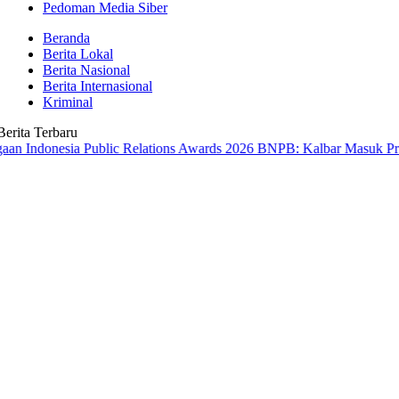
Pedoman Media Siber
Beranda
Berita Lokal
Berita Nasional
Berita Internasional
Kriminal
Berita Terbaru
sia Public Relations Awards 2026
BNPB: Kalbar Masuk Prioritas Nas