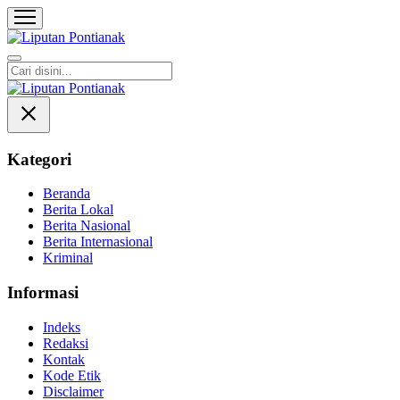
Liputan Pontianak
Berita Terkini dan TerUpdate
Kategori
Beranda
Berita Lokal
Berita Nasional
Berita Internasional
Kriminal
Informasi
Indeks
Redaksi
Kontak
Kode Etik
Disclaimer