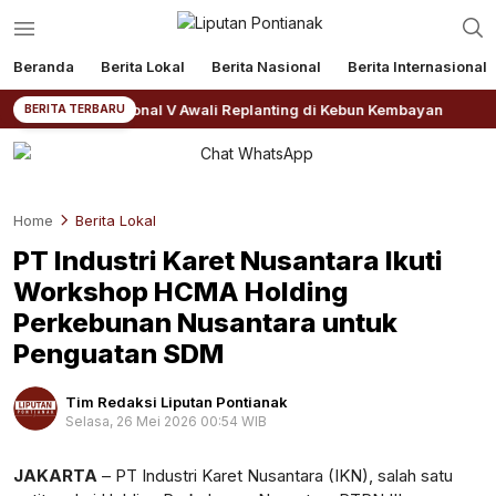
Beranda
Berita Lokal
Berita Nasional
Berita Internasional
PN IV Regional V Awali Replanting di Kebun Kembayan
BERITA TERBARU
Home
Berita Lokal
PT Industri Karet Nusantara Ikuti
Workshop HCMA Holding
Perkebunan Nusantara untuk
Penguatan SDM
Tim Redaksi Liputan Pontianak
Selasa, 26 Mei 2026 00:54 WIB
Perbesar
JAKARTA
– PT Industri Karet Nusantara (IKN), salah satu