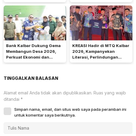
Ekonomi Desa Teluk Batang
Akses Keuangan
Masyarakat
Bank Kalbar Dukung Gema
KREASI Hadir di MTQ Kalbar
Membangun Desa 2026,
2026, Kampanyekan
Perkuat Ekonomi dan
Literasi, Perlindungan
Kemandirian Desa di Kalbar
Anak, dan Wajib Belajar 13
Tahun
TINGGALKAN BALASAN
Alamat email Anda tidak akan dipublikasikan.
Ruas yang wajib
ditandai
*
Simpan nama, email, dan situs web saya pada peramban ini
untuk komentar saya berikutnya.