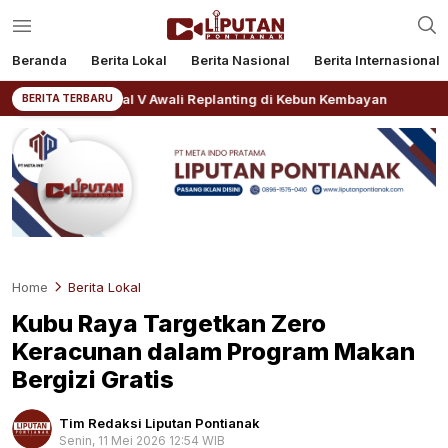
Beranda
Berita Lokal
Berita Nasional
Berita Internasional
 Regional V Awali Replanting di Kebun Kembayan
AKBP 
BERITA TERBARU
Home
Berita Lokal
Kubu Raya Targetkan Zero
Keracunan dalam Program Makan
Bergizi Gratis
Tim Redaksi Liputan Pontianak
Senin, 11 Mei 2026 12:54 WIB