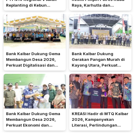
Replanting di Kebun
Raya, Karhutla dan
Kembayan
Pelayanan Publik Jadi
Prioritas
Bank Kalbar Dukung Gema
Bank Kalbar Dukung
Membangun Desa 2026,
Gerakan Pangan Murah di
Perkuat Digitalisasi dan
Kayong Utara, Perkuat
Ekonomi Desa Teluk Batang
Akses Keuangan
Masyarakat
Bank Kalbar Dukung Gema
KREASI Hadir di MTQ Kalbar
Membangun Desa 2026,
2026, Kampanyekan
Perkuat Ekonomi dan
Literasi, Perlindungan
Kemandirian Desa di Kalbar
Anak, dan Wajib Belajar 13