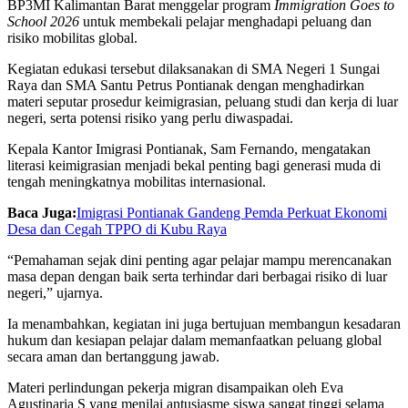
BP3MI Kalimantan Barat
menggelar program
Immigration Goes to
School 2026
untuk membekali pelajar menghadapi peluang dan
risiko mobilitas global.
Kegiatan edukasi tersebut dilaksanakan di SMA Negeri 1 Sungai
Raya dan SMA Santu Petrus Pontianak dengan menghadirkan
materi seputar prosedur keimigrasian, peluang studi dan kerja di luar
negeri, serta potensi risiko yang perlu diwaspadai.
Kepala Kantor Imigrasi Pontianak,
Sam Fernando
, mengatakan
literasi keimigrasian menjadi bekal penting bagi generasi muda di
tengah meningkatnya mobilitas internasional.
Baca Juga:
Imigrasi Pontianak Gandeng Pemda Perkuat Ekonomi
Desa dan Cegah TPPO di Kubu Raya
“Pemahaman sejak dini penting agar pelajar mampu merencanakan
masa depan dengan baik serta terhindar dari berbagai risiko di luar
negeri,” ujarnya.
Ia menambahkan, kegiatan ini juga bertujuan membangun kesadaran
hukum dan kesiapan pelajar dalam memanfaatkan peluang global
secara aman dan bertanggung jawab.
Materi perlindungan pekerja migran disampaikan oleh
Eva
Agustinaria S
yang menilai antusiasme siswa sangat tinggi selama