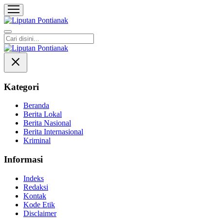
Liputan Pontianak
Berita Terkini dan TerUpdate
Kategori
Beranda
Berita Lokal
Berita Nasional
Berita Internasional
Kriminal
Informasi
Indeks
Redaksi
Kontak
Kode Etik
Disclaimer