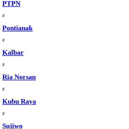
PTPN
#
Pontianak
#
Kalbar
#
Ria Norsan
#
Kubu Raya
#
Sujiwo