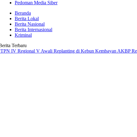
Pedoman Media Siber
Beranda
Berita Lokal
Berita Nasional
Berita Internasional
Kriminal
Berita Terbaru
Regional V Awali Replanting di Kebun Kembayan
AKBP Rensa S. Aktad