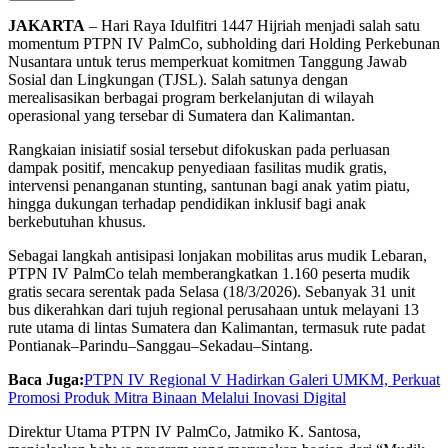
JAKARTA
– Hari Raya Idulfitri 1447 Hijriah menjadi salah satu
momentum PTPN IV PalmCo, subholding dari Holding Perkebunan
Nusantara untuk terus memperkuat komitmen Tanggung Jawab
Sosial dan Lingkungan (TJSL). Salah satunya dengan
merealisasikan berbagai program berkelanjutan di wilayah
operasional yang tersebar di Sumatera dan Kalimantan.
Rangkaian inisiatif sosial tersebut difokuskan pada perluasan
dampak positif, mencakup penyediaan fasilitas mudik gratis,
intervensi penanganan stunting, santunan bagi anak yatim piatu,
hingga dukungan terhadap pendidikan inklusif bagi anak
berkebutuhan khusus.
Sebagai langkah antisipasi lonjakan mobilitas arus mudik Lebaran,
PTPN IV PalmCo telah memberangkatkan 1.160 peserta mudik
gratis secara serentak pada Selasa (18/3/2026). Sebanyak 31 unit
bus dikerahkan dari tujuh regional perusahaan untuk melayani 13
rute utama di lintas Sumatera dan Kalimantan, termasuk rute padat
Pontianak–Parindu–Sanggau–Sekadau–Sintang.
Baca Juga:
PTPN IV Regional V Hadirkan Galeri UMKM, Perkuat
Promosi Produk Mitra Binaan Melalui Inovasi Digital
Direktur Utama PTPN IV PalmCo, Jatmiko K. Santosa,