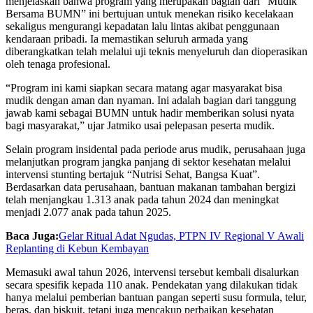
menjelaskan bahwa program yang merupakan bagian dari “Mudik
Bersama BUMN” ini bertujuan untuk menekan risiko kecelakaan
sekaligus mengurangi kepadatan lalu lintas akibat penggunaan
kendaraan pribadi. Ia memastikan seluruh armada yang
diberangkatkan telah melalui uji teknis menyeluruh dan dioperasikan
oleh tenaga profesional.
“Program ini kami siapkan secara matang agar masyarakat bisa
mudik dengan aman dan nyaman. Ini adalah bagian dari tanggung
jawab kami sebagai BUMN untuk hadir memberikan solusi nyata
bagi masyarakat,” ujar Jatmiko usai pelepasan peserta mudik.
Selain program insidental pada periode arus mudik, perusahaan juga
melanjutkan program jangka panjang di sektor kesehatan melalui
intervensi stunting bertajuk “Nutrisi Sehat, Bangsa Kuat”.
Berdasarkan data perusahaan, bantuan makanan tambahan bergizi
telah menjangkau 1.313 anak pada tahun 2024 dan meningkat
menjadi 2.077 anak pada tahun 2025.
Baca Juga:
Gelar Ritual Adat Ngudas, PTPN IV Regional V Awali
Replanting di Kebun Kembayan
Memasuki awal tahun 2026, intervensi tersebut kembali disalurkan
secara spesifik kepada 110 anak. Pendekatan yang dilakukan tidak
hanya melalui pemberian bantuan pangan seperti susu formula, telur,
beras, dan biskuit, tetapi juga mencakup perbaikan kesehatan