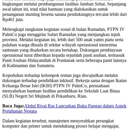
lingkungan melalui pembangunan fasilitas Jamban Sehat. Sepanjang
awal tahun ini, total nilai bantuan yang dialokasikan untuk
penanganan stunting beserta sarana pendukungnya tercatat lebih dari
Rp461 juta.
Melengkapi rangkaian kegiatan sosial di bulan Ramadan, PTPN IV
PalmCo juga menggelar Safari Ramadan yang menjangkau tujuh
provinsi. Melalui kegiatan ini, lebih dari 500 anak yatim piatu serta
puluhan warga dhuafa di sekitar wilayah operasional menerima
santunan yang disalurkan secara bertahap. Dukungan pembiayaan
operasional turut diberikan kepada sejumlah panti asuhan, termasuk
Panti Asuhan Hidayatullah di Pontianak serta beberapa panti lainnya
di Kalimantan dan Sumatera.
Kepedulian terhadap kelompok rentan juga diwujudkan melalui
dukungan terhadap pendidikan inklusif. Bekerja sama dengan Ikatan
Keluarga Besar Istri (IKBI) PTPN IV PalmCo, perusahaan
menyalurkan bantuan fasilitas pendidikan ke Sekolah Luar Biasa
(SLB) Negeri Sri Mujinab di Pekanbaru, Riau.
Baca Juga:
Abdul Rivai Ras Luncurkan Buku Pangan dalam Aspek
Pertahanan Negara
Dalam kegiatan tersebut, manajemen menyerahkan perangkat
komputer dan printer untuk mendukung proses belajar mengajar,