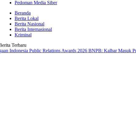
Pedoman Media Siber
Beranda
Berita Lokal
Berita Nasional
Berita Internasional
Kriminal
Berita Terbaru
esia Public Relations Awards 2026
BNPB: Kalbar Masuk Prioritas Nas