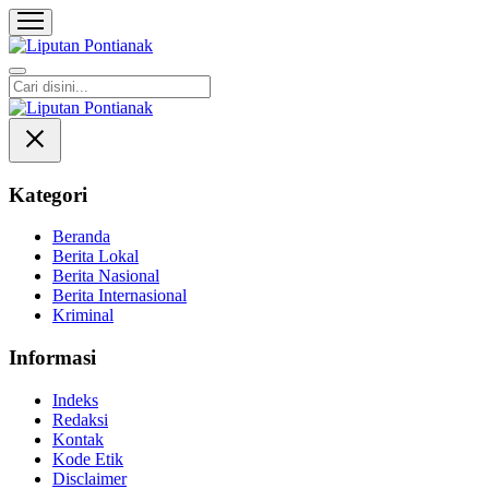
Liputan Pontianak
Berita Terkini dan TerUpdate
Kategori
Beranda
Berita Lokal
Berita Nasional
Berita Internasional
Kriminal
Informasi
Indeks
Redaksi
Kontak
Kode Etik
Disclaimer