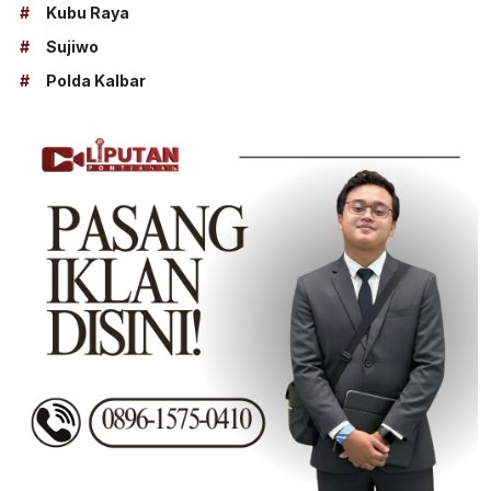
#
Kubu Raya
#
Sujiwo
#
Polda Kalbar