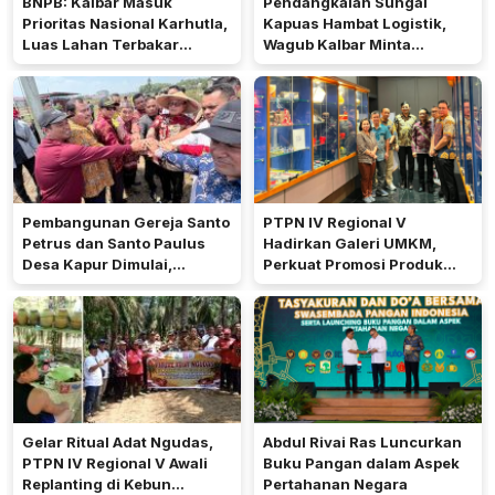
BNPB: Kalbar Masuk
Pendangkalan Sungai
Prioritas Nasional Karhutla,
Kapuas Hambat Logistik,
Luas Lahan Terbakar
Wagub Kalbar Minta
Peringkat Keempat
Pengerukan Diprioritaskan
Pembangunan Gereja Santo
PTPN IV Regional V
Petrus dan Santo Paulus
Hadirkan Galeri UMKM,
Desa Kapur Dimulai,
Perkuat Promosi Produk
Pemkab Kubu Raya Siapkan
Mitra Binaan Melalui Inovasi
Akses Jalan
Digital
Gelar Ritual Adat Ngudas,
Abdul Rivai Ras Luncurkan
PTPN IV Regional V Awali
Buku Pangan dalam Aspek
Replanting di Kebun
Pertahanan Negara