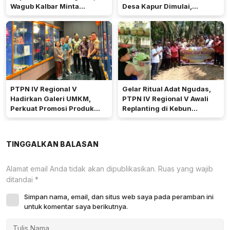
Wagub Kalbar Minta
Desa Kapur Dimulai,
Pengerukan Diprioritaskan
Pemkab Kubu Raya Siapkan
Akses Jalan
PTPN IV Regional V
Gelar Ritual Adat Ngudas,
Hadirkan Galeri UMKM,
PTPN IV Regional V Awali
Perkuat Promosi Produk
Replanting di Kebun
Mitra Binaan Melalui Inovasi
Kembayan
Digital
TINGGALKAN BALASAN
Alamat email Anda tidak akan dipublikasikan.
Ruas yang wajib
ditandai
*
Simpan nama, email, dan situs web saya pada peramban ini
untuk komentar saya berikutnya.