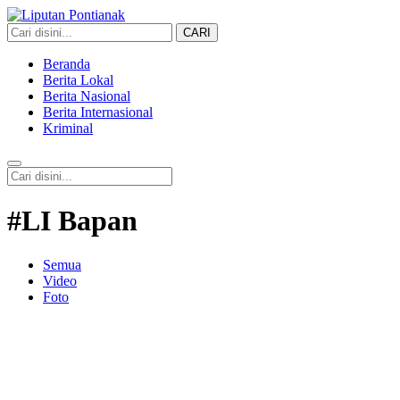
CARI
Liputan Pontianak
Berita Terkini dan TerUpdate
Beranda
Berita Lokal
Berita Nasional
Berita Internasional
Kriminal
#LI Bapan
Semua
Video
Foto