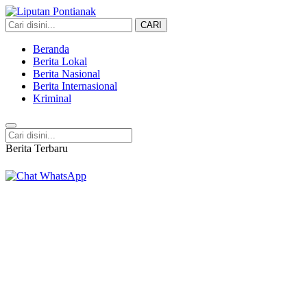
CARI
Liputan Pontianak
Berita Terkini dan TerUpdate
Beranda
Berita Lokal
Berita Nasional
Berita Internasional
Kriminal
Berita Terbaru