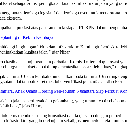
pal karet sebagai solusi peningkatan kualitas infrastruktur jalan yang r
ergi antara lembaga legislatif dan lembaga riset untuk mendorong ino
uaca ekstrem.
ikan apresiasi atas paparan dan kesiapan PT RPN dalam mengembang
Replanting di Kebun Kembayan
idangi lingkungan hidup dan infrastruktur. Kami ingin berdiskusi leb
eningkatkan kualitas jalan,” ujar Nizar.
ima kasih atas kunjungan dan perhatian Komisi IV terhadap inovasi y
 sehingga hasil riset dapat diimplementasikan secara lebih luas,” ungk
ejak tahun 2010 dan kembali diintensifkan pada tahun 2016 seiring de
ngkatan nilai tambah karet melalui diversifikasi pemanfaatan di sektor inf
Nusantara, Anak Usaha Holding Perkebunan Nusantara Siap Perkuat 
alahan jalan seperti retak dan gelombang, yang umumnya disebabkan ole
 lebih baik,” jelas Henry.
uk terus membuka ruang konsultasi dan kerja sama dengan pemerintah 
n infrastruktur yang berkelanjutan sekaligus memperkuat ekonomi kare