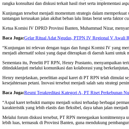
rangka konsultasi dan diskusi terkait hasil riset serta implementasi as
Kunjungan tersebut menjadi momentum strategis dalam memperkuat sin
tantangan kerusakan jalan akibat beban lalu lintas berat serta faktor c
Ketua Komisi IV DPRD Provinsi Banten, Muhammad Nizar, menyampa
Baca Juga:
Gelar Ritual Adat Ngudas, PTPN IV Regional V Awali 
“Kunjungan ini relevan dengan tugas dan fungsi Komisi IV yang memb
menjadi alternatif solusi yang dapat diterapkan di daerah kami untuk m
Sementara itu, Peneliti PT RPN, Henry Prastanto, menyampaikan ter
ditindaklanjuti melalui komunikasi dan kolaborasi yang berkelanjutan,
Henry menjelaskan, penelitian aspal karet di PT RPN telah dimulai s
kesejahteraan petani. Inovasi tersebut menjadi salah satu strategi peni
Baca Juga:
Resmi Terakreditasi Kategori A, PT Riset Perkebunan 
“Aspal karet terbukti mampu menjadi solusi terhadap berbagai permas
karakteristik yang lebih elastis dan fleksibel, daya tahan jalan menjadi
Melalui forum diskusi tersebut, PT RPN menegaskan komitmennya unt
lebih luas, termasuk di Provinsi Banten, guna mendukung pembanguna