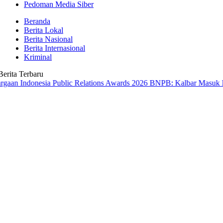
Pedoman Media Siber
Beranda
Berita Lokal
Berita Nasional
Berita Internasional
Kriminal
Berita Terbaru
nesia Public Relations Awards 2026
BNPB: Kalbar Masuk Prioritas N