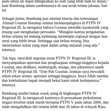
pada tahun ini dapat ditingkatkan ke arah yang lebih baik ke depan,”
kata Bambang dalam sambutannya di saat serah terima jabatan, hari
ini.
Sebagai junior, Bambang pun memuji kinerja dan ketenangan
Ahmad Gusmar Harahap selama mendampinginya di PTPN IV
Regional III. Ia mengakui bahwa Gusmar memiliki karateristik yang
tenang saat menghadapi persoalan. “Mungkin karena pengalaman
beliau selama ini malang melintang memimpin regional dengan luas
areal yang lebih besar. Sehingga saat beliau tenang, bisa
menemukan solusi yang tepat dalam setiap masalah yang ada,”
tuturnya.
Tak lupa, mewakili segenap insan PTPN IV Regional III, ia
menyampaikan apresiasi dan penghargaan setinggi-tingginya kepada
Gusmar, atas dedikasi, sumbangsih, tenaga, dan pikirannya untuk
PTPN IV Regional III. “Dan Pak Gusmar. Izinkan saya mewakili
rekan-rekan semua, apresiasi setinggi-tingginya. Insya Allah nasehat
dan keteladanan bapak menjadi bekal kami untuk kedepannya,”
tuturnya.
Bambang sendiri bukan sosok asing di lingkungan PTPN IV
Regional III. Ia mengawali kariernya di perusahaan perkebunan
negara tersebut sejak masih bernama PTPN V pada tahun 2000, dan
telah mengabdikan diri selama lebih dari 26 tahun di wilayah Riau.