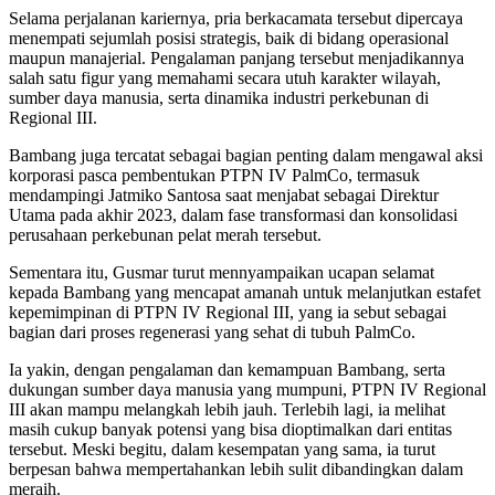
Selama perjalanan kariernya, pria berkacamata tersebut dipercaya
menempati sejumlah posisi strategis, baik di bidang operasional
maupun manajerial. Pengalaman panjang tersebut menjadikannya
salah satu figur yang memahami secara utuh karakter wilayah,
sumber daya manusia, serta dinamika industri perkebunan di
Regional III.
Bambang juga tercatat sebagai bagian penting dalam mengawal aksi
korporasi pasca pembentukan PTPN IV PalmCo, termasuk
mendampingi Jatmiko Santosa saat menjabat sebagai Direktur
Utama pada akhir 2023, dalam fase transformasi dan konsolidasi
perusahaan perkebunan pelat merah tersebut.
Sementara itu, Gusmar turut mennyampaikan ucapan selamat
kepada Bambang yang mencapat amanah untuk melanjutkan estafet
kepemimpinan di PTPN IV Regional III, yang ia sebut sebagai
bagian dari proses regenerasi yang sehat di tubuh PalmCo.
Ia yakin, dengan pengalaman dan kemampuan Bambang, serta
dukungan sumber daya manusia yang mumpuni, PTPN IV Regional
III akan mampu melangkah lebih jauh. Terlebih lagi, ia melihat
masih cukup banyak potensi yang bisa dioptimalkan dari entitas
tersebut. Meski begitu, dalam kesempatan yang sama, ia turut
berpesan bahwa mempertahankan lebih sulit dibandingkan dalam
meraih.