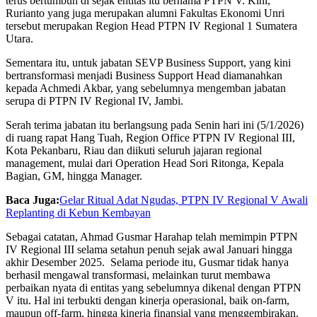
terus bertumbuh di sejak entitas itu bernama PTPN V. Kini,
Rurianto yang juga merupakan alumni Fakultas Ekonomi Unri
tersebut merupakan Region Head PTPN IV Regional 1 Sumatera
Utara.
Sementara itu, untuk jabatan SEVP Business Support, yang kini
bertransformasi menjadi Business Support Head diamanahkan
kepada Achmedi Akbar, yang sebelumnya mengemban jabatan
serupa di PTPN IV Regional IV, Jambi.
Serah terima jabatan itu berlangsung pada Senin hari ini (5/1/2026)
di ruang rapat Hang Tuah, Region Office PTPN IV Regional III,
Kota Pekanbaru, Riau dan diikuti seluruh jajaran regional
management, mulai dari Operation Head Sori Ritonga, Kepala
Bagian, GM, hingga Manager.
Baca Juga:
Gelar Ritual Adat Ngudas, PTPN IV Regional V Awali
Replanting di Kebun Kembayan
Sebagai catatan, Ahmad Gusmar Harahap telah memimpin PTPN
IV Regional III selama setahun penuh sejak awal Januari hingga
akhir Desember 2025. Selama periode itu, Gusmar tidak hanya
berhasil mengawal transformasi, melainkan turut membawa
perbaikan nyata di entitas yang sebelumnya dikenal dengan PTPN
V itu. Hal ini terbukti dengan kinerja operasional, baik on-farm,
maupun off-farm, hingga kinerja finansial yang menggembirakan.