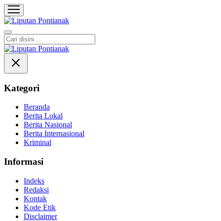
Liputan Pontianak
Berita Terkini dan TerUpdate
Kategori
Beranda
Berita Lokal
Berita Nasional
Berita Internasional
Kriminal
Informasi
Indeks
Redaksi
Kontak
Kode Etik
Disclaimer