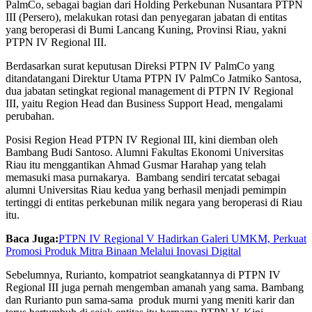
PalmCo, sebagai bagian dari Holding Perkebunan Nusantara PTPN
III (Persero), melakukan rotasi dan penyegaran jabatan di entitas
yang beroperasi di Bumi Lancang Kuning, Provinsi Riau, yakni
PTPN IV Regional III.
Berdasarkan surat keputusan Direksi PTPN IV PalmCo yang
ditandatangani Direktur Utama PTPN IV PalmCo Jatmiko Santosa,
dua jabatan setingkat regional management di PTPN IV Regional
III, yaitu Region Head dan Business Support Head, mengalami
perubahan.
Posisi Region Head PTPN IV Regional III, kini diemban oleh
Bambang Budi Santoso. Alumni Fakultas Ekonomi Universitas
Riau itu menggantikan Ahmad Gusmar Harahap yang telah
memasuki masa purnakarya. Bambang sendiri tercatat sebagai
alumni Universitas Riau kedua yang berhasil menjadi pemimpin
tertinggi di entitas perkebunan milik negara yang beroperasi di Riau
itu.
Baca Juga:
PTPN IV Regional V Hadirkan Galeri UMKM, Perkuat
Promosi Produk Mitra Binaan Melalui Inovasi Digital
Sebelumnya, Rurianto, kompatriot seangkatannya di PTPN IV
Regional III juga pernah mengemban amanah yang sama. Bambang
dan Rurianto pun sama-sama produk murni yang meniti karir dan