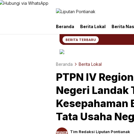
Liputan Pontianak
Berita Terkini dan TerUpdate
Beranda
Berita Lokal
Berita Nas
BERITA TERBARU
Beranda
Berita Lokal
PTPN IV Region
Negeri Landak 
Kesepahaman B
Tata Usaha Ne
Tim Redaksi Liputan Pontianak