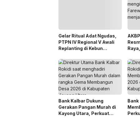
Gelar Ritual Adat Ngudas,
AKBP 
PTPN IV Regional V Awali
Resmi
Replanting di Kebun
Raya,
Kembayan
Pelay
Prior
Bank Kalbar Dukung
Bank
Gerakan Pangan Murah di
Memb
Kayong Utara, Perkuat
Perk
Akses Keuangan
Keman
Masyarakat