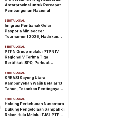
Antarprovinsi untuk Percepat
Pembangunan Nasional
BERITA LOKAL
Imigrasi Pontianak Gelar
Pasporia Minisoccer
Tournament 2026, Hadirkan
Eazy Passport
BERITA LOKAL
PTPN Group melalui PTPN IV
Regional V Terima Tiga
Sertifikat ISPO, Perkuat
Komitmen Perkebunan
BERITA LOKAL
Berkelanjutan di Kalimantan
KREASI Kayong Utara
Timur
Kampanyekan Wajib Belajar 13
Tahun, Tekankan Pentingnya
PAUD Berkualitas Sejak Usia
BERITA LOKAL
Dini
Holding Perkebunan Nusantara
0
Dukung Pengelolaan Sampah di
Rokan Hulu Melalui TJSL PTPN