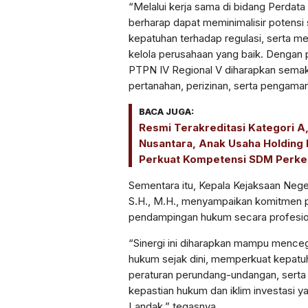
“Melalui kerja sama di bidang Perdat
berharap dapat meminimalisir potensi
kepatuhan terhadap regulasi, serta m
kelola perusahaan yang baik. Dengan 
PTPN IV Regional V diharapkan semak
pertanahan, perizinan, serta pengaman
BACA JUGA:
Resmi Terakreditasi Kategori A
Nusantara, Anak Usaha Holding
Perkuat Kompetensi SDM Perk
Sementara itu, Kepala Kejaksaan Neg
S.H., M.H., menyampaikan komitmen 
pendampingan hukum secara profesion
“Sinergi ini diharapkan mampu mence
hukum sejak dini, memperkuat kepatu
peraturan perundang-undangan, serta
kepastian hukum dan iklim investasi y
Landak,” tegasnya.