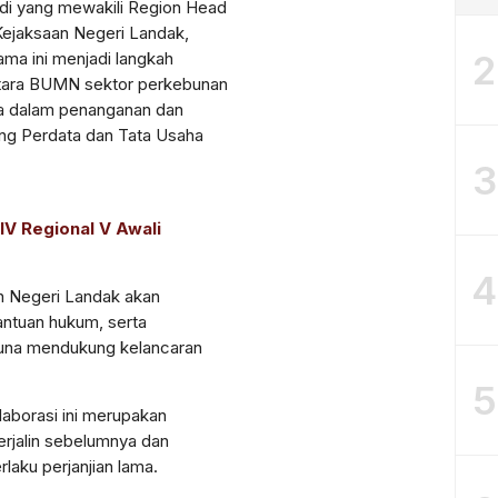
di yang mewakili Region Head
ejaksaan Negeri Landak,
2
ma ini menjadi langkah
ntara BUMN sektor perkebunan
a dalam penanganan dan
ang Perdata dan Tata Usaha
3
IV Regional V Awali
4
an Negeri Landak akan
ntuan hukum, serta
guna mendukung kelancaran
5
aborasi ini merupakan
terjalin sebelumnya dan
rlaku perjanjian lama.