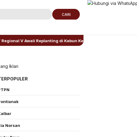
CARI
 V Awali Replanting di Kebun Kembayan
AKBP Rensa S
TERPOPULER
PTPN
Pontianak
Kalbar
Ria Norsan