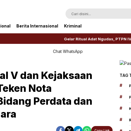
ional
Berita Internasional
Kriminal
Gelar Ritual Adat Ngudas, PTPN IV Regional
al V dan Kejaksaan
TAG 
Teken Nota
#
#
idang Perdata dan
#
gara
#
#
Copy Link