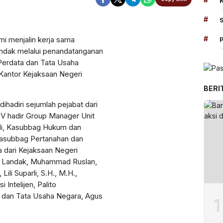
#
Perbesar
#
i menjalin kerja sama
andak melalui penandatanganan
erdata dan Tata Usaha
 Kantor Kejaksaan Negeri
BERI
hadiri sejumlah pejabat dari
l V hadir Group Manager Unit
di, Kasubbag Hukum dan
a Kasubbag Pertanahan dan
 dari Kejaksaan Negeri
ri Landak, Muhammad Ruslan,
ili Suparli, S.H., M.H.,
Intelijen, Palito
a dan Tata Usaha Negara, Agus
1