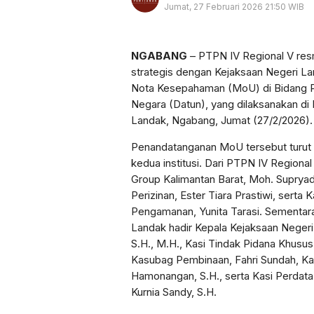
Jumat, 27 Februari 2026 21:50 WIB
NGABANG
– PTPN IV Regional V resm
strategis dengan Kejaksaan Negeri L
Nota Kesepahaman (MoU) di Bidang P
Negara (Datun), yang dilaksanakan di
Landak, Ngabang, Jumat (27/2/2026).
Penandatanganan MoU tersebut turut di
kedua institusi. Dari PTPN IV Regiona
Group Kalimantan Barat, Moh. Suprya
Perizinan, Ester Tiara Prastiwi, sert
Pengamanan, Yunita Tarasi. Sementara
Landak hadir Kepala Kejaksaan Nege
S.H., M.H., Kasi Tindak Pidana Khusus, L
Kasubag Pembinaan, Fahri Sundah, Kasi 
Hamonangan, S.H., serta Kasi Perdat
Kurnia Sandy, S.H.