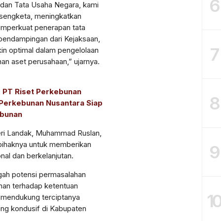
6
a dan Tata Usaha Negara, kami
 sengketa, meningkatkan
emperkuat penerapan tata
pendampingan dari Kejaksaan,
7
in optimal dalam pengelolaan
an aset perusahaan,” ujarnya.
, PT Riset Perkebunan
8
 Perkebunan Nusantara Siap
ebunan
eri Landak, Muhammad Ruslan,
pihaknya untuk memberikan
9
al dan berkelanjutan.
gah potensi permasalahan
han terhadap ketentuan
1
 mendukung terciptanya
ang kondusif di Kabupaten