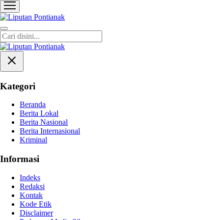
Liputan Pontianak
Berita Terkini dan TerUpdate
Kategori
Beranda
Berita Lokal
Berita Nasional
Berita Internasional
Kriminal
Informasi
Indeks
Redaksi
Kontak
Kode Etik
Disclaimer