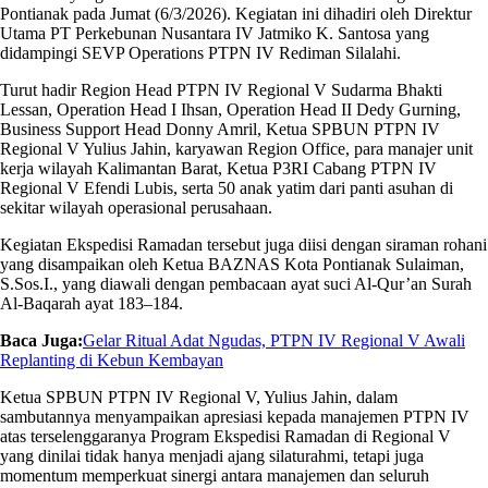
Pontianak pada Jumat (6/3/2026). Kegiatan ini dihadiri oleh Direktur
Utama PT Perkebunan Nusantara IV Jatmiko K. Santosa yang
didampingi SEVP Operations PTPN IV Rediman Silalahi.
Turut hadir Region Head PTPN IV Regional V Sudarma Bhakti
Lessan, Operation Head I Ihsan, Operation Head II Dedy Gurning,
Business Support Head Donny Amril, Ketua SPBUN PTPN IV
Regional V Yulius Jahin, karyawan Region Office, para manajer unit
kerja wilayah Kalimantan Barat, Ketua P3RI Cabang PTPN IV
Regional V Efendi Lubis, serta 50 anak yatim dari panti asuhan di
sekitar wilayah operasional perusahaan.
Kegiatan Ekspedisi Ramadan tersebut juga diisi dengan siraman rohani
yang disampaikan oleh Ketua BAZNAS Kota Pontianak Sulaiman,
S.Sos.I., yang diawali dengan pembacaan ayat suci Al-Qur’an Surah
Al-Baqarah ayat 183–184.
Baca Juga:
Gelar Ritual Adat Ngudas, PTPN IV Regional V Awali
Replanting di Kebun Kembayan
Ketua SPBUN PTPN IV Regional V, Yulius Jahin, dalam
sambutannya menyampaikan apresiasi kepada manajemen PTPN IV
atas terselenggaranya Program Ekspedisi Ramadan di Regional V
yang dinilai tidak hanya menjadi ajang silaturahmi, tetapi juga
momentum memperkuat sinergi antara manajemen dan seluruh