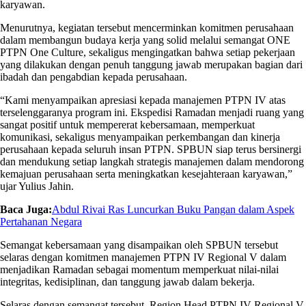
karyawan.
Menurutnya, kegiatan tersebut mencerminkan komitmen perusahaan
dalam membangun budaya kerja yang solid melalui semangat ONE
PTPN One Culture, sekaligus mengingatkan bahwa setiap pekerjaan
yang dilakukan dengan penuh tanggung jawab merupakan bagian dari
ibadah dan pengabdian kepada perusahaan.
“Kami menyampaikan apresiasi kepada manajemen PTPN IV atas
terselenggaranya program ini. Ekspedisi Ramadan menjadi ruang yang
sangat positif untuk mempererat kebersamaan, memperkuat
komunikasi, sekaligus menyampaikan perkembangan dan kinerja
perusahaan kepada seluruh insan PTPN. SPBUN siap terus bersinergi
dan mendukung setiap langkah strategis manajemen dalam mendorong
kemajuan perusahaan serta meningkatkan kesejahteraan karyawan,”
ujar Yulius Jahin.
Baca Juga:
Abdul Rivai Ras Luncurkan Buku Pangan dalam Aspek
Pertahanan Negara
Semangat kebersamaan yang disampaikan oleh SPBUN tersebut
selaras dengan komitmen manajemen PTPN IV Regional V dalam
menjadikan Ramadan sebagai momentum memperkuat nilai-nilai
integritas, kedisiplinan, dan tanggung jawab dalam bekerja.
Selaras dengan semangat tersebut, Region Head PTPN IV Regional V