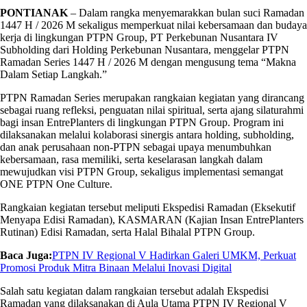
PONTIANAK
– Dalam rangka menyemarakkan bulan suci Ramadan
1447 H / 2026 M sekaligus memperkuat nilai kebersamaan dan budaya
kerja di lingkungan PTPN Group, PT Perkebunan Nusantara IV
Subholding dari Holding Perkebunan Nusantara, menggelar PTPN
Ramadan Series 1447 H / 2026 M dengan mengusung tema “Makna
Dalam Setiap Langkah.”
PTPN Ramadan Series merupakan rangkaian kegiatan yang dirancang
sebagai ruang refleksi, penguatan nilai spiritual, serta ajang silaturahmi
bagi insan EntrePlanters di lingkungan PTPN Group. Program ini
dilaksanakan melalui kolaborasi sinergis antara holding, subholding,
dan anak perusahaan non-PTPN sebagai upaya menumbuhkan
kebersamaan, rasa memiliki, serta keselarasan langkah dalam
mewujudkan visi PTPN Group, sekaligus implementasi semangat
ONE PTPN One Culture.
Rangkaian kegiatan tersebut meliputi Ekspedisi Ramadan (Eksekutif
Menyapa Edisi Ramadan), KASMARAN (Kajian Insan EntrePlanters
Rutinan) Edisi Ramadan, serta Halal Bihalal PTPN Group.
Baca Juga:
PTPN IV Regional V Hadirkan Galeri UMKM, Perkuat
Promosi Produk Mitra Binaan Melalui Inovasi Digital
Salah satu kegiatan dalam rangkaian tersebut adalah Ekspedisi
Ramadan yang dilaksanakan di Aula Utama PTPN IV Regional V