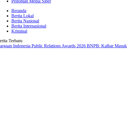
Pedoman Media Siber
Beranda
Berita Lokal
Berita Nasional
Berita Internasional
Kriminal
erita Terbaru
onesia Public Relations Awards 2026
BNPB: Kalbar Masuk Prioritas N