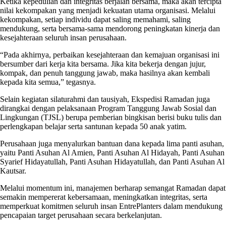
Ketika kepedulian dan integritas berjalan bersama, maka akan tercipta
nilai kekompakan yang menjadi kekuatan utama organisasi. Melalui
kekompakan, setiap individu dapat saling memahami, saling
mendukung, serta bersama-sama mendorong peningkatan kinerja dan
kesejahteraan seluruh insan perusahaan.
“Pada akhirnya, perbaikan kesejahteraan dan kemajuan organisasi ini
bersumber dari kerja kita bersama. Jika kita bekerja dengan jujur,
kompak, dan penuh tanggung jawab, maka hasilnya akan kembali
kepada kita semua,” tegasnya.
Selain kegiatan silaturahmi dan tausiyah, Ekspedisi Ramadan juga
dirangkai dengan pelaksanaan Program Tanggung Jawab Sosial dan
Lingkungan (TJSL) berupa pemberian bingkisan berisi buku tulis dan
perlengkapan belajar serta santunan kepada 50 anak yatim.
Perusahaan juga menyalurkan bantuan dana kepada lima panti asuhan,
yaitu Panti Asuhan Al Amien, Panti Asuhan Al Hidayah, Panti Asuhan
Syarief Hidayatullah, Panti Asuhan Hidayatullah, dan Panti Asuhan Al
Kautsar.
Melalui momentum ini, manajemen berharap semangat Ramadan dapat
semakin mempererat kebersamaan, meningkatkan integritas, serta
memperkuat komitmen seluruh insan EntrePlanters dalam mendukung
pencapaian target perusahaan secara berkelanjutan.