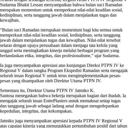
Sudarma Bhakti Lessan menyampaikan bahwa bulan suci Ramadan
merupakan momentum untuk memperkuat nilai-nilai keadilan sosial,
kedisiplinan, serta tanggung jawab dalam menjalankan tugas dan
kewajiban.
“Bulan suci Ramadan merupakan momentum bagi kita semua untuk
memperkuat nilai-nilai keadilan sosial, kedisiplinan, serta tanggung
jawab dalam menjalankan tugas dan kewajiban. Nilai-nilai tersebut
selaras dengan upaya perusahaan dalam menjaga tata kelola yang
unggul serta meningkatkan kinerja melalui berbagai program yang
berlandaskan etika, integritas, dan profesionalisme,” ujar Sudarma.
Ia juga menyampaikan apresiasi atas kunjungan Direksi PTPN IV ke
Regional V dalam rangka Program Ekspedisi Ramadan serta mengajak
seluruh insan Regional V untuk terus mengimplementasikan pesan-
pesan yang disampaikan oleh Direktur Utama PTPN IV.
Sementara itu, Direktur Utama PTPN IV Jatmiko K.
Santosa menegaskan bahwa bekerja merupakan bagian dari ibadah. Ia
mengajak seluruh insan EntrePlanters untuk memaknai setiap tugas
dan tanggung jawab sebagai ladang amal dengan mengedepankan
kepedulian, integritas, dan kekompakan.
Jatmiko juga menyampaikan apresiasi kepada PTPN IV Regional V
atas capaian kinerja yang menunjukkan pertumbuhan positif dari tahun