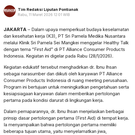
Tim Redaksi Liputan Pontianak
Rabu, 11 Maret 2026 12:01 WIB
Perbesar
JAKARTA
– Dalam upaya memperkuat budaya keselamatan
dan kesehatan kerja (K3), PT Sri Pamela Medika Nusantara
melalui Klinik Sri Pamela Sei Mangkei menggelar Healthy Talk
dengan tema “First Aid” di PT Alliance Consumer Products
Indonesia. Kegiatan ini digelar pada Rabu (28/1/2026).
Kegiatan edukatif tersebut menghadirkan dr. Ibnu Ihsan
sebagai narasumber dan diikuti oleh karyawan PT Alliance
Consumer Products Indonesia di ruang meeting perusahaan.
Program ini bertujuan untuk meningkatkan pengetahuan serta
kesiapsiagaan karyawan dalam memberikan pertolongan
pertama pada kondisi darurat di lingkungan kerja.
Dalam pemaparannya, dr. Ibnu Ihsan menjelaskan berbagai
prinsip dasar pertolongan pertama (First Aid) di tempat kerja.
Ia menyampaikan bahwa pertolongan pertama memiliki
beberapa tujuan utama, yaitu menyelamatkan jiwa,