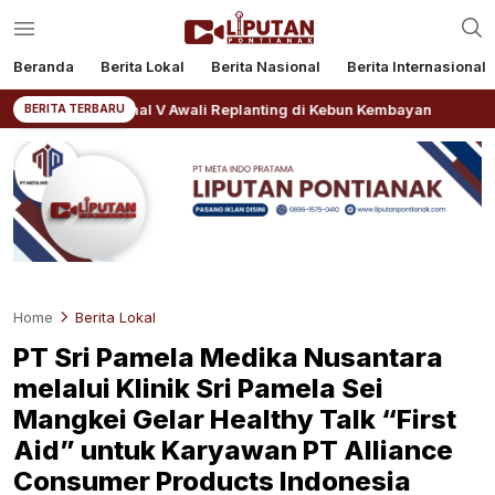
Beranda
Berita Lokal
Berita Nasional
Berita Internasional
N IV Regional V Awali Replanting di Kebun Kembayan
A
BERITA TERBARU
Home
Berita Lokal
PT Sri Pamela Medika Nusantara
melalui Klinik Sri Pamela Sei
Mangkei Gelar Healthy Talk “First
Aid” untuk Karyawan PT Alliance
Consumer Products Indonesia