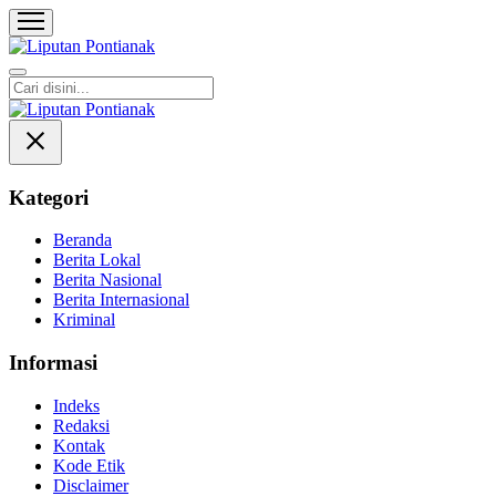
Liputan Pontianak
Berita Terkini dan TerUpdate
Kategori
Beranda
Berita Lokal
Berita Nasional
Berita Internasional
Kriminal
Informasi
Indeks
Redaksi
Kontak
Kode Etik
Disclaimer