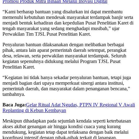
Promosi Produk Mitra Binaan Melalui Inovasi Digital
“Kami berharap bantuan yang disalurkan ini dapat membantu
memenuhi kebutuhan mendesak masyarakat terdampak banjir serta
menjadi bentuk kehadiran dan kepedulian Pusat Penelitian Karet di
tengah masyarakat yang sedang menghadapi musibah,” ujar
Perwakilan Tim TJSL Pusat Penelitian Karet.
Penyaluran bantuan dilaksanakan dengan melibatkan berbagai
pihak, antara lain aparat pemerintah daerah setempat, perangkat
desa, relawan, serta perwakilan masyarakat terdampak. Seluruh
kegiatan sepenuhnya didukung melalui Program TJSL Pusat
Penelitian Karet.
“Kegiatan ini tidak hanya sekadar penyaluran bantuan, tetapi juga
menjadi bagian dari upaya memperkuat sinergi antara institusi,
pemerintah daerah, dan masyarakat dalam penanganan bencana,”
tambahnya.
Baca Juga:
Gelar Ritual Adat Ngudas, PTPN IV Regional V Awali
Replanting di Kebun Kembayan
Meskipun dihadapkan pada sejumlah kendala seperti keterbatasan
akses akibat genangan air hingga kondisi cuaca yang kurang
mendukung, kegiatan tetap dapat terlaksana dengan baik melalui
koordinasi intensif dengan pihak-pihak terkait di lapangan.