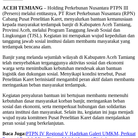
ACEH TEMIANG
– Holding Perkebunan Nusantara PTPN III
(Persero) melalui entitasnya, PT Riset Perkebunan Nusantara (RPN)
Cabang Pusat Penelitian Karet, menyalurkan bantuan kemanusiaan
kepada masyarakat terdampak banjir di Kabupaten Aceh Tamiang,
Provinsi Aceh, melalui Program Tanggung Jawab Sosial dan
Lingkungan (TJSL). Kegiatan ini merupakan wujud kepedulian dan
tanggung jawab sosial institusi dalam membantu masyarakat yang
terdampak bencana alam.
Banjir yang melanda sejumlah wilayah di Kabupaten Aceh Tamiang
telah menyebabkan terganggunya aktivitas sosial dan ekonomi
warga serta menimbulkan kebutuhan mendesak akan bantuan
logistik dan dukungan sosial. Menyikapi kondisi tersebut, Pusat
Penelitian Karet berinisiatif mengambil peran aktif dalam membantu
meringankan beban masyarakat terdampak.
Kegiatan penyaluran bantuan ini bertujuan membantu memenuhi
kebutuhan dasar masyarakat korban banjir, meringankan beban
sosial dan ekonomi, serta memperkuat hubungan dan solidaritas
antara institusi dan masyarakat. Selain itu, kegiatan ini juga menjadi
wujud nyata komitmen Pusat Penelitian Karet dalam menjalankan
peran sosial yang berkelanjutan.
Baca Juga:
PTPN IV Regional V Hadirkan Galeri UMKM, Perkuat