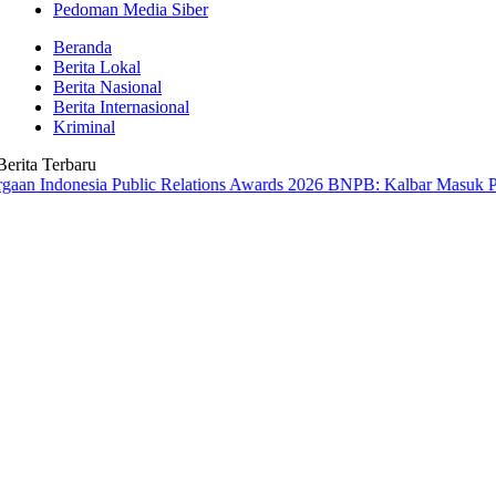
Pedoman Media Siber
Beranda
Berita Lokal
Berita Nasional
Berita Internasional
Kriminal
Berita Terbaru
nesia Public Relations Awards 2026
BNPB: Kalbar Masuk Prioritas Na