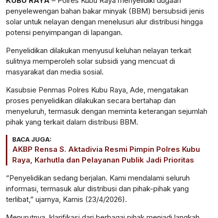
KUBU RAYA
–
Polres Kubu Raya
menyelidiki dugaan
penyelewengan bahan bakar minyak (BBM) bersubsidi jenis
solar untuk nelayan dengan menelusuri alur distribusi hingga
potensi penyimpangan di lapangan.
Penyelidikan dilakukan menyusul keluhan nelayan terkait
sulitnya memperoleh solar subsidi yang mencuat di
masyarakat dan media sosial.
Kasubsie Penmas Polres Kubu Raya,
Ade
, mengatakan
proses penyelidikan dilakukan secara bertahap dan
menyeluruh, termasuk dengan meminta keterangan sejumlah
pihak yang terkait dalam distribusi BBM.
BACA JUGA:
AKBP Rensa S. Aktadivia Resmi Pimpin Polres Kubu
Raya, Karhutla dan Pelayanan Publik Jadi Prioritas
“Penyelidikan sedang berjalan. Kami mendalami seluruh
informasi, termasuk alur distribusi dan pihak-pihak yang
terlibat,” ujarnya, Kamis (23/4/2026).
Menurutnya, klarifikasi dari berbagai pihak menjadi langkah