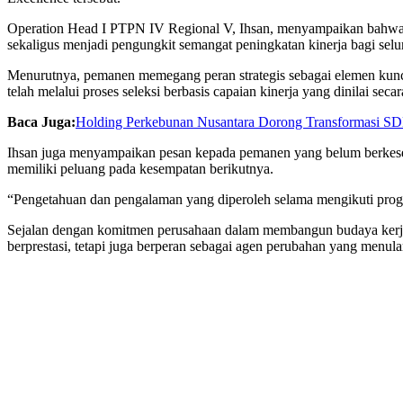
Operation Head I PTPN IV Regional V, Ihsan, menyampaikan bahwa p
sekaligus menjadi pengungkit semangat peningkatan kinerja bagi sel
Menurutnya, pemanen memegang peran strategis sebagai elemen kunci 
telah melalui proses seleksi berbasis capaian kinerja yang dinilai secar
Baca Juga:
Holding Perkebunan Nusantara Dorong Transformasi SD
Ihsan juga menyampaikan pesan kepada pemanen yang belum berkesempa
memiliki peluang pada kesempatan berikutnya.
“Pengetahuan dan pengalaman yang diperoleh selama mengikuti progr
Sejalan dengan komitmen perusahaan dalam membangun budaya kerja u
berprestasi, tetapi juga berperan sebagai agen perubahan yang menulark