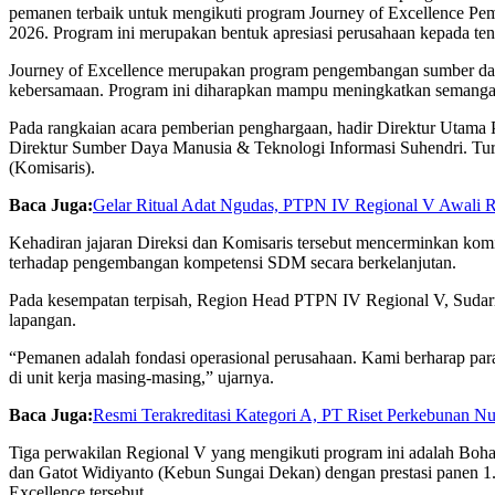
pemanen terbaik untuk mengikuti program Journey of Excellence P
2026. Program ini merupakan bentuk apresiasi perusahaan kepada ten
Journey of Excellence merupakan program pengembangan sumber daya
kebersamaan. Program ini diharapkan mampu meningkatkan semangat
Pada rangkaian acara pemberian penghargaan, hadir Direktur Utama 
Direktur Sumber Daya Manusia & Teknologi Informasi Suhendri. Turu
(Komisaris).
Baca Juga:
Gelar Ritual Adat Ngudas, PTPN IV Regional V Awali 
Kehadiran jajaran Direksi dan Komisaris tersebut mencerminkan ko
terhadap pengembangan kompetensi SDM secara berkelanjutan.
Pada kesempatan terpisah, Region Head PTPN IV Regional V, Sudarma
lapangan.
“Pemanen adalah fondasi operasional perusahaan. Kami berharap para 
di unit kerja masing-masing,” ujarnya.
Baca Juga:
Resmi Terakreditasi Kategori A, PT Riset Perkebunan 
Tiga perwakilan Regional V yang mengikuti program ini adalah Boha
dan Gatot Widiyanto (Kebun Sungai Dekan) dengan prestasi panen 1
Excellence tersebut.