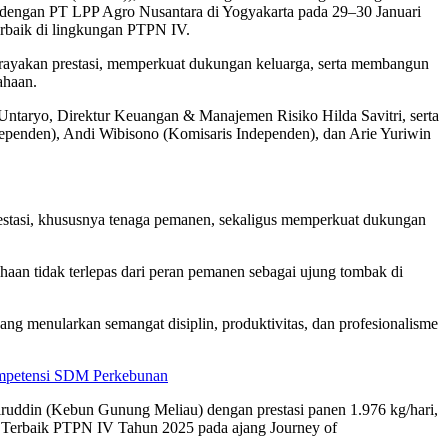
dengan PT LPP Agro Nusantara di Yogyakarta pada 29–30 Januari
erbaik di lingkungan PTPN IV.
rayakan prestasi, memperkuat dukungan keluarga, serta membangun
ahaan.
Untaryo, Direktur Keuangan & Manajemen Risiko Hilda Savitri, serta
dependen), Andi Wibisono (Komisaris Independen), dan Arie Yuriwin
estasi, khususnya tenaga pemanen, sekaligus memperkuat dukungan
an tidak terlepas dari peran pemanen sebagai ujung tombak di
ang menularkan semangat disiplin, produktivitas, dan profesionalisme
Kompetensi SDM Perkebunan
iruddin (Kebun Gunung Meliau) dengan prestasi panen 1.976 kg/hari,
n Terbaik PTPN IV Tahun 2025 pada ajang Journey of