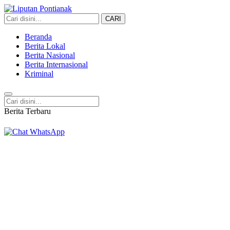
CARI
Liputan Pontianak
Berita Terkini dan TerUpdate
Beranda
Berita Lokal
Berita Nasional
Berita Internasional
Kriminal
Berita Terbaru