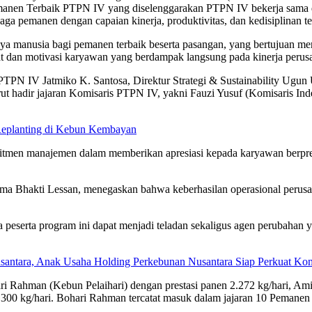
emanen Terbaik PTPN IV yang diselenggarakan PTPN IV bekerja sama 
aga pemanen dengan capaian kinerja, produktivitas, dan kedisiplinan t
 manusia bagi pemanen terbaik beserta pasangan, yang bertujuan me
 dan motivasi karyawan yang berdampak langsung pada kinerja perus
PTPN IV Jatmiko K. Santosa, Direktur Strategi & Sustainability Ugun 
t hadir jajaran Komisaris PTPN IV, yakni Fauzi Yusuf (Komisaris In
Replanting di Kebun Kembayan
mitmen manajemen dalam memberikan apresiasi kepada karyawan berpr
 Bhakti Lessan, menegaskan bahwa keberhasilan operasional perusaha
peserta program ini dapat menjadi teladan sekaligus agen perubahan y
Nusantara, Anak Usaha Holding Perkebunan Nusantara Siap Perkuat 
ri Rahman (Kebun Pelaihari) dengan prestasi panen 2.272 kg/hari, Am
.300 kg/hari. Bohari Rahman tercatat masuk dalam jajaran 10 Pemane