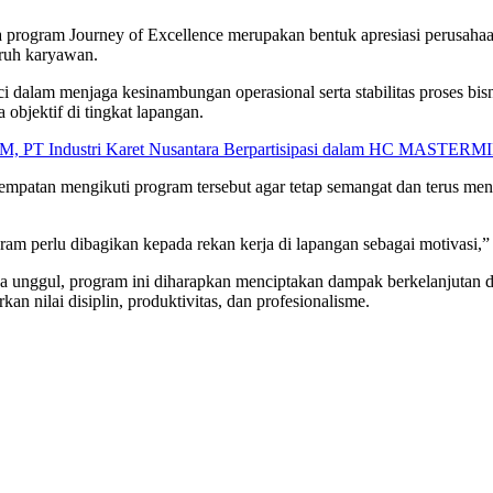
rogram Journey of Excellence merupakan bentuk apresiasi perusahaa
uruh karyawan.
dalam menjaga kesinambungan operasional serta stabilitas proses bisn
a objektif di tingkat lapangan.
M, PT Industri Karet Nusantara Berpartisipasi dalam HC MASTERMI
tan mengikuti program tersebut agar tetap semangat dan terus meningk
am perlu dibagikan kepada rekan kerja di lapangan sebagai motivasi,
nggul, program ini diharapkan menciptakan dampak berkelanjutan di l
an nilai disiplin, produktivitas, dan profesionalisme.