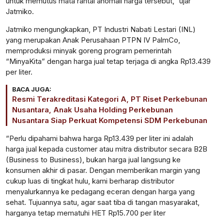
untuk memutus mata rantai anomali harga tersebut,” ujar
Jatmiko.
Jatmiko mengungkapkan, PT Industri Nabati Lestari (INL)
yang merupakan Anak Perusahaan PTPN IV PalmCo,
memproduksi minyak goreng program pemerintah
“MinyaKita” dengan harga jual tetap terjaga di angka Rp13.439
per liter.
BACA JUGA:
Resmi Terakreditasi Kategori A, PT Riset Perkebunan
Nusantara, Anak Usaha Holding Perkebunan
Nusantara Siap Perkuat Kompetensi SDM Perkebunan
“Perlu dipahami bahwa harga Rp13.439 per liter ini adalah
harga jual kepada customer atau mitra distributor secara B2B
(Business to Business), bukan harga jual langsung ke
konsumen akhir di pasar. Dengan memberikan margin yang
cukup luas di tingkat hulu, kami berharap distributor
menyalurkannya ke pedagang eceran dengan harga yang
sehat. Tujuannya satu, agar saat tiba di tangan masyarakat,
harganya tetap mematuhi HET Rp15.700 per liter