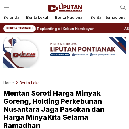
Beranda
Berita Lokal
Berita Nasional
Berita Internasional
Awali Replanting di Kebun Kembayan
AKBP Rensa S. Akt
BERITA TERBARU
Home
Berita Lokal
Mentan Soroti Harga Minyak
Goreng, Holding Perkebunan
Nusantara Jaga Pasokan dan
Harga MinyaKita Selama
Ramadhan