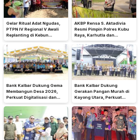
Gelar Ritual Adat Ngudas,
AKBP Rensa S. Aktadivia
PTPN IV Regional V Awali
Resmi Pimpin Polres Kubu
Replanting di Kebun
Raya, Karhutla dan
Kembayan
Pelayanan Publik Jadi
Prioritas
Bank Kalbar Dukung Gema
Bank Kalbar Dukung
Membangun Desa 2026,
Gerakan Pangan Murah di
Perkuat Digitalisasi dan
Kayong Utara, Perkuat
Ekonomi Desa Teluk Batang
Akses Keuangan
Masyarakat