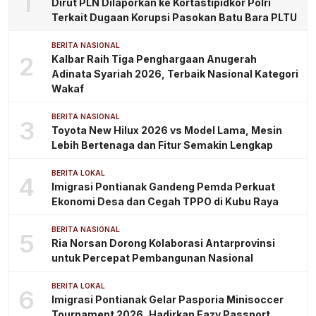
1
Dirut PLN Dilaporkan ke Kortastipidkor Polri
Terkait Dugaan Korupsi Pasokan Batu Bara PLTU
BERITA NASIONAL
2
Kalbar Raih Tiga Penghargaan Anugerah
Adinata Syariah 2026, Terbaik Nasional Kategori
Wakaf
BERITA NASIONAL
3
Toyota New Hilux 2026 vs Model Lama, Mesin
Lebih Bertenaga dan Fitur Semakin Lengkap
BERITA LOKAL
4
Imigrasi Pontianak Gandeng Pemda Perkuat
Ekonomi Desa dan Cegah TPPO di Kubu Raya
BERITA NASIONAL
5
Ria Norsan Dorong Kolaborasi Antarprovinsi
untuk Percepat Pembangunan Nasional
BERITA LOKAL
6
Imigrasi Pontianak Gelar Pasporia Minisoccer
Tournament 2026, Hadirkan Eazy Passport