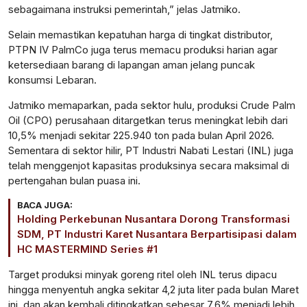
sebagaimana instruksi pemerintah,” jelas Jatmiko.
Selain memastikan kepatuhan harga di tingkat distributor,
PTPN IV PalmCo juga terus memacu produksi harian agar
ketersediaan barang di lapangan aman jelang puncak
konsumsi Lebaran.
Jatmiko memaparkan, pada sektor hulu, produksi Crude Palm
Oil (CPO) perusahaan ditargetkan terus meningkat lebih dari
10,5% menjadi sekitar 225.940 ton pada bulan April 2026.
Sementara di sektor hilir, PT Industri Nabati Lestari (INL) juga
telah menggenjot kapasitas produksinya secara maksimal di
pertengahan bulan puasa ini.
BACA JUGA:
Holding Perkebunan Nusantara Dorong Transformasi
SDM, PT Industri Karet Nusantara Berpartisipasi dalam
HC MASTERMIND Series #1
Target produksi minyak goreng ritel oleh INL terus dipacu
hingga menyentuh angka sekitar 4,2 juta liter pada bulan Maret
ini, dan akan kembali ditingkatkan sebesar 7,6% menjadi lebih