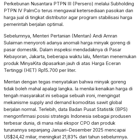
Perkebunan Nusantara PTPN III (Persero) melalui Subholding
PTPN IV PalmCo terus mengawal ketersediaan pasokan dan
harga jual di tingkat distributor agar program stabilisasi harga
pemerintah berjalan optimal.
Sebelumnya, Menteri Pertanian (Mentan) Andi Amran
Sulaiman menyoroti adanya anomali harga minyak goreng di
pasar domestik. Dalam inspeksi mendadaknya di Pasar
Kebayoran, Jakarta, beberapa waktu lalu, Mentan menemukan
produk MinyaKita dipasarkan jauh di atas Harga Eceran
Tertinggi (HET) Rp15.700 per liter.
Mentan dengan tegas menyatakan bahwa minyak goreng
tidak boleh mahal apalagi langka. Ia menilai kenaikan harga di
tengah masyarakat ini sebagai sebuah ironi, mengingat
mekanisme supply and demand komoditas sawit global
berjalan normal. Terlebih, data Badan Pusat Statistik (BPS)
mengonfirmasi posisi strategis Indonesia sebagai produsen
terbesar dunia, di mana nilai ekspor CPO dan produk
turunannya sepanjang Januari–Desember 2025 mencapai
US$24,42 miliar, meningkat 21,83% dari tahun sebelumnya.