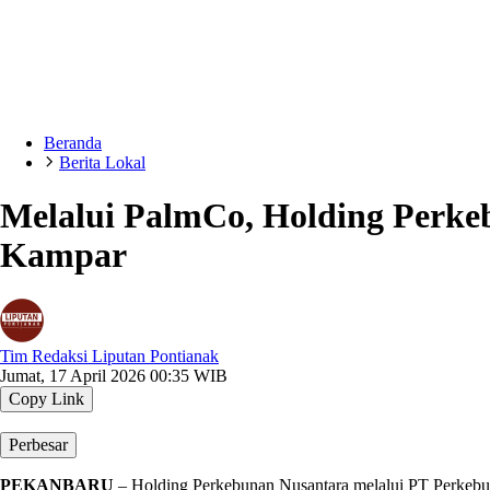
Beranda
Berita Lokal
Melalui PalmCo, Holding Perkeb
Kampar
Tim Redaksi Liputan Pontianak
Jumat, 17 April 2026 00:35 WIB
Copy Link
Perbesar
PEKANBARU
– Holding Perkebunan Nusantara melalui PT Perkebu