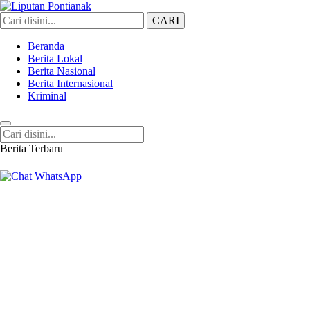
CARI
Liputan Pontianak
Berita Terkini dan TerUpdate
Beranda
Berita Lokal
Berita Nasional
Berita Internasional
Kriminal
Berita Terbaru