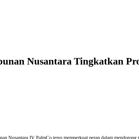
unan Nusantara Tingkatkan Prod
nan Nusantara IV PalmCo terus memperkuat peran dalam mendorong p