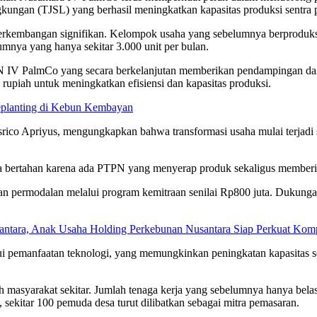
kungan (TJSL) yang berhasil meningkatkan kapasitas produksi sentra 
n perkembangan signifikan. Kelompok usaha yang sebelumnya berproduksi
mnya yang hanya sekitar 3.000 unit per bulan.
PN IV PalmCo yang secara berkelanjutan memberikan pendampingan dan
a rupiah untuk meningkatkan efisiensi dan kapasitas produksi.
eplanting di Kebun Kembayan
ico Apriyus, mengungkapkan bahwa transformasi usaha mulai terjadi 
sa bertahan karena ada PTPN yang menyerap produk sekaligus memberi
n permodalan melalui program kemitraan senilai Rp800 juta. Dukunga
usantara, Anak Usaha Holding Perkebunan Nusantara Siap Perkuat K
i pemanfaatan teknologi, yang memungkinkan peningkatan kapasitas sekal
eh masyarakat sekitar. Jumlah tenaga kerja yang sebelumnya hanya bela
sekitar 100 pemuda desa turut dilibatkan sebagai mitra pemasaran.