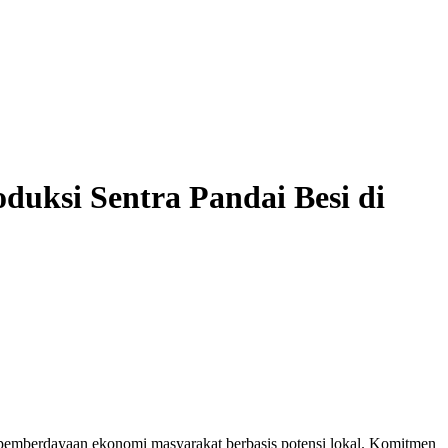
uksi Sentra Pandai Besi di
emberdayaan ekonomi masyarakat berbasis potensi lokal. Komitmen