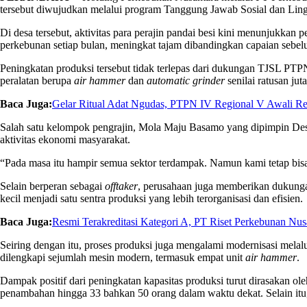
tersebut diwujudkan melalui program Tanggung Jawab Sosial dan Ling
Di desa tersebut, aktivitas para perajin pandai besi kini menunjukka
perkebunan setiap bulan, meningkat tajam dibandingkan capaian sebelu
Peningkatan produksi tersebut tidak terlepas dari dukungan TJSL PT
peralatan berupa
air hammer
dan
automatic grinder
senilai ratusan jut
Baca Juga:
Gelar Ritual Adat Ngudas, PTPN IV Regional V Awali R
Salah satu kelompok pengrajin, Mola Maju Basamo yang dipimpin Desr
aktivitas ekonomi masyarakat.
“Pada masa itu hampir semua sektor terdampak. Namun kami tetap bi
Selain berperan sebagai
offtaker
, perusahaan juga memberikan dukunga
kecil menjadi satu sentra produksi yang lebih terorganisasi dan efisien.
Baca Juga:
Resmi Terakreditasi Kategori A, PT Riset Perkebunan N
Seiring dengan itu, proses produksi juga mengalami modernisasi melalu
dilengkapi sejumlah mesin modern, termasuk empat unit
air hammer
.
Dampak positif dari peningkatan kapasitas produksi turut dirasakan ol
penambahan hingga 33 bahkan 50 orang dalam waktu dekat. Selain itu, 