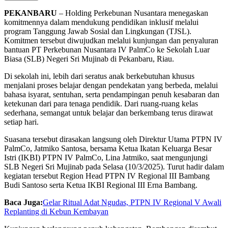
PEKANBARU
– Holding Perkebunan Nusantara menegaskan
komitmennya dalam mendukung pendidikan inklusif melalui
program Tanggung Jawab Sosial dan Lingkungan (TJSL).
Komitmen tersebut diwujudkan melalui kunjungan dan penyaluran
bantuan PT Perkebunan Nusantara IV PalmCo ke Sekolah Luar
Biasa (SLB) Negeri Sri Mujinab di Pekanbaru, Riau.
Di sekolah ini, lebih dari seratus anak berkebutuhan khusus
menjalani proses belajar dengan pendekatan yang berbeda, melalui
bahasa isyarat, sentuhan, serta pendampingan penuh kesabaran dan
ketekunan dari para tenaga pendidik. Dari ruang-ruang kelas
sederhana, semangat untuk belajar dan berkembang terus dirawat
setiap hari.
Suasana tersebut dirasakan langsung oleh Direktur Utama PTPN IV
PalmCo, Jatmiko Santosa, bersama Ketua Ikatan Keluarga Besar
Istri (IKBI) PTPN IV PalmCo, Lina Jatmiko, saat mengunjungi
SLB Negeri Sri Mujinab pada Selasa (10/3/2025). Turut hadir dalam
kegiatan tersebut Region Head PTPN IV Regional III Bambang
Budi Santoso serta Ketua IKBI Regional III Erna Bambang.
Baca Juga:
Gelar Ritual Adat Ngudas, PTPN IV Regional V Awali
Replanting di Kebun Kembayan