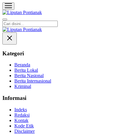
Liputan Pontianak
Berita Terkini dan TerUpdate
Kategori
Beranda
Berita Lokal
Berita Nasional
Berita Internasional
Kriminal
Informasi
Indeks
Redaksi
Kontak
Kode Etik
Disclaimer