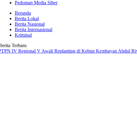
Pedoman Media Siber
Beranda
Berita Lokal
Berita Nasional
Berita Internasional
Kriminal
Berita Terbaru
IV Regional V Awali Replanting di Kebun Kembayan
Abdul Rivai Ras