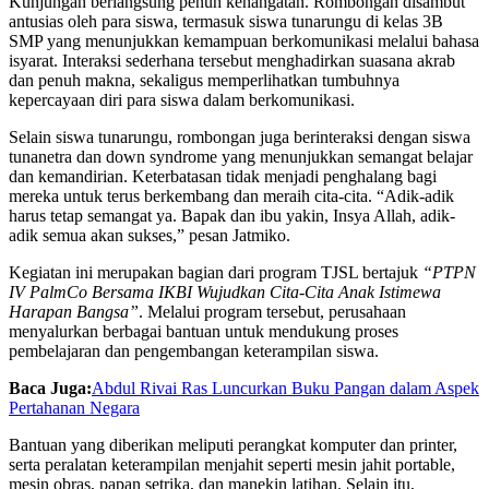
Kunjungan berlangsung penuh kehangatan. Rombongan disambut
antusias oleh para siswa, termasuk siswa tunarungu di kelas 3B
SMP yang menunjukkan kemampuan berkomunikasi melalui bahasa
isyarat. Interaksi sederhana tersebut menghadirkan suasana akrab
dan penuh makna, sekaligus memperlihatkan tumbuhnya
kepercayaan diri para siswa dalam berkomunikasi.
Selain siswa tunarungu, rombongan juga berinteraksi dengan siswa
tunanetra dan down syndrome yang menunjukkan semangat belajar
dan kemandirian. Keterbatasan tidak menjadi penghalang bagi
mereka untuk terus berkembang dan meraih cita-cita. “Adik-adik
harus tetap semangat ya. Bapak dan ibu yakin, Insya Allah, adik-
adik semua akan sukses,” pesan Jatmiko.
Kegiatan ini merupakan bagian dari program TJSL bertajuk
“PTPN
IV PalmCo Bersama IKBI Wujudkan Cita-Cita Anak Istimewa
Harapan Bangsa”
. Melalui program tersebut, perusahaan
menyalurkan berbagai bantuan untuk mendukung proses
pembelajaran dan pengembangan keterampilan siswa.
Baca Juga:
Abdul Rivai Ras Luncurkan Buku Pangan dalam Aspek
Pertahanan Negara
Bantuan yang diberikan meliputi perangkat komputer dan printer,
serta peralatan keterampilan menjahit seperti mesin jahit portable,
mesin obras, papan setrika, dan manekin latihan. Selain itu,