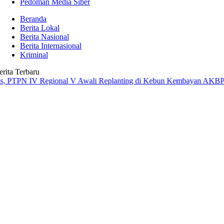
Pedoman Media Siber
Beranda
Berita Lokal
Berita Nasional
Berita Internasional
Kriminal
erita Terbaru
IV Regional V Awali Replanting di Kebun Kembayan
AKBP Rensa S. A