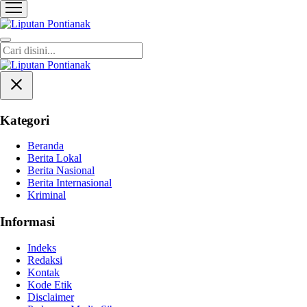
Liputan Pontianak
Berita Terkini dan TerUpdate
Kategori
Beranda
Berita Lokal
Berita Nasional
Berita Internasional
Kriminal
Informasi
Indeks
Redaksi
Kontak
Kode Etik
Disclaimer