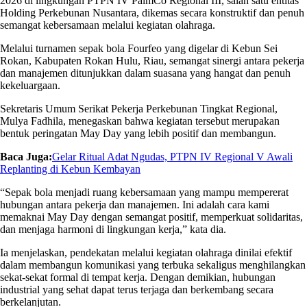
2026 di lingkungan PTPN IV PalmCo Regional III, salah satu entitas
Holding Perkebunan Nusantara, dikemas secara konstruktif dan penuh
semangat kebersamaan melalui kegiatan olahraga.
Melalui turnamen sepak bola Fourfeo yang digelar di Kebun Sei
Rokan, Kabupaten Rokan Hulu, Riau, semangat sinergi antara pekerja
dan manajemen ditunjukkan dalam suasana yang hangat dan penuh
kekeluargaan.
Sekretaris Umum Serikat Pekerja Perkebunan Tingkat Regional,
Mulya Fadhila, menegaskan bahwa kegiatan tersebut merupakan
bentuk peringatan May Day yang lebih positif dan membangun.
Baca Juga:
Gelar Ritual Adat Ngudas, PTPN IV Regional V Awali
Replanting di Kebun Kembayan
“Sepak bola menjadi ruang kebersamaan yang mampu mempererat
hubungan antara pekerja dan manajemen. Ini adalah cara kami
memaknai May Day dengan semangat positif, memperkuat solidaritas,
dan menjaga harmoni di lingkungan kerja,” kata dia.
Ia menjelaskan, pendekatan melalui kegiatan olahraga dinilai efektif
dalam membangun komunikasi yang terbuka sekaligus menghilangkan
sekat-sekat formal di tempat kerja. Dengan demikian, hubungan
industrial yang sehat dapat terus terjaga dan berkembang secara
berkelanjutan.