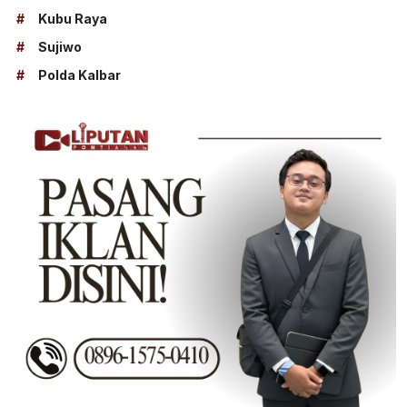
#
Kubu Raya
#
Sujiwo
#
Polda Kalbar