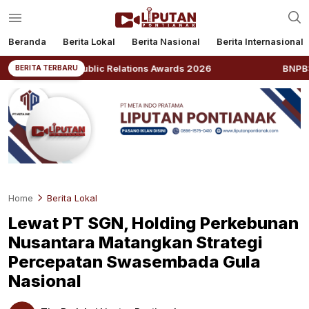
Beranda
Berita Lokal
Berita Nasional
Berita Internasional
esia Public Relations Awards 2026
BNPB: Kalbar Masu
BERITA TERBARU
Home
Berita Lokal
Lewat PT SGN, Holding Perkebunan
Nusantara Matangkan Strategi
Percepatan Swasembada Gula
Nasional