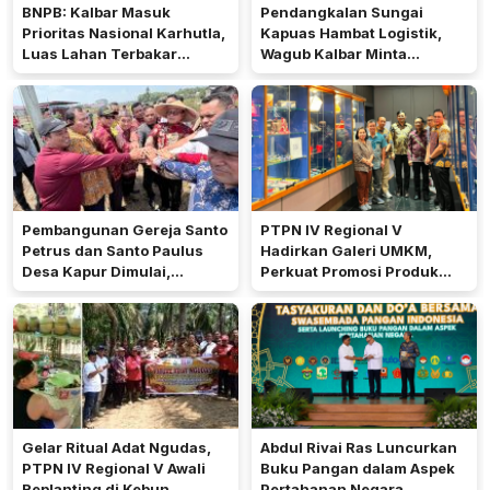
BNPB: Kalbar Masuk
Pendangkalan Sungai
Prioritas Nasional Karhutla,
Kapuas Hambat Logistik,
Luas Lahan Terbakar
Wagub Kalbar Minta
Peringkat Keempat
Pengerukan Diprioritaskan
Pembangunan Gereja Santo
PTPN IV Regional V
Petrus dan Santo Paulus
Hadirkan Galeri UMKM,
Desa Kapur Dimulai,
Perkuat Promosi Produk
Pemkab Kubu Raya Siapkan
Mitra Binaan Melalui Inovasi
Akses Jalan
Digital
Gelar Ritual Adat Ngudas,
Abdul Rivai Ras Luncurkan
PTPN IV Regional V Awali
Buku Pangan dalam Aspek
Replanting di Kebun
Pertahanan Negara