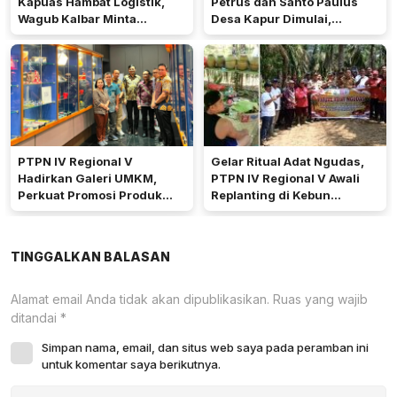
Kapuas Hambat Logistik,
Petrus dan Santo Paulus
Wagub Kalbar Minta
Desa Kapur Dimulai,
Pengerukan Diprioritaskan
Pemkab Kubu Raya Siapkan
Akses Jalan
PTPN IV Regional V
Gelar Ritual Adat Ngudas,
Hadirkan Galeri UMKM,
PTPN IV Regional V Awali
Perkuat Promosi Produk
Replanting di Kebun
Mitra Binaan Melalui Inovasi
Kembayan
Digital
TINGGALKAN BALASAN
Alamat email Anda tidak akan dipublikasikan.
Ruas yang wajib
ditandai
*
Simpan nama, email, dan situs web saya pada peramban ini
untuk komentar saya berikutnya.