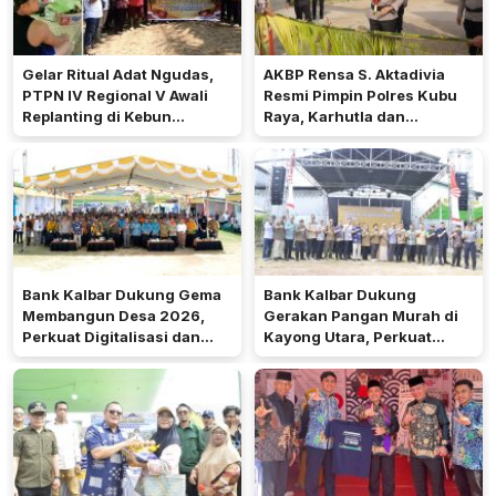
Gelar Ritual Adat Ngudas,
AKBP Rensa S. Aktadivia
PTPN IV Regional V Awali
Resmi Pimpin Polres Kubu
Replanting di Kebun
Raya, Karhutla dan
Kembayan
Pelayanan Publik Jadi
Prioritas
Bank Kalbar Dukung Gema
Bank Kalbar Dukung
Membangun Desa 2026,
Gerakan Pangan Murah di
Perkuat Digitalisasi dan
Kayong Utara, Perkuat
Ekonomi Desa Teluk Batang
Akses Keuangan
Masyarakat