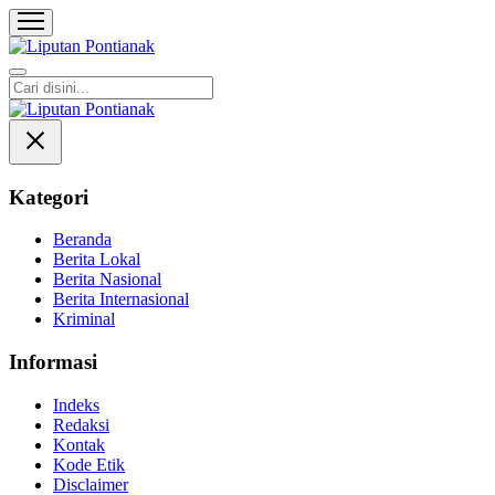
Liputan Pontianak
Berita Terkini dan TerUpdate
Kategori
Beranda
Berita Lokal
Berita Nasional
Berita Internasional
Kriminal
Informasi
Indeks
Redaksi
Kontak
Kode Etik
Disclaimer