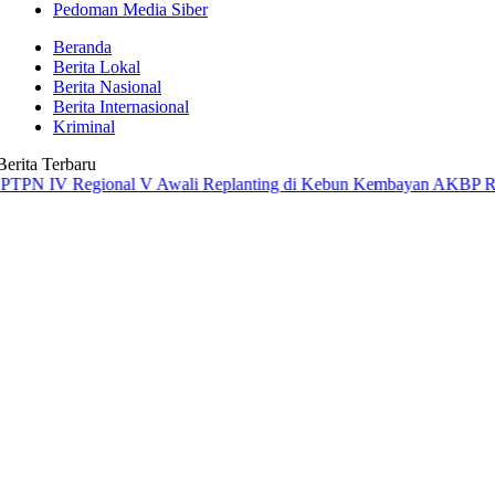
Pedoman Media Siber
Beranda
Berita Lokal
Berita Nasional
Berita Internasional
Kriminal
Berita Terbaru
 Regional V Awali Replanting di Kebun Kembayan
AKBP Rensa S. Akt