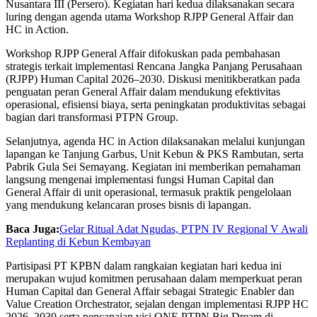
Nusantara III (Persero). Kegiatan hari kedua dilaksanakan secara
luring dengan agenda utama Workshop RJPP General Affair dan
HC in Action.
Workshop RJPP General Affair difokuskan pada pembahasan
strategis terkait implementasi Rencana Jangka Panjang Perusahaan
(RJPP) Human Capital 2026–2030. Diskusi menitikberatkan pada
penguatan peran General Affair dalam mendukung efektivitas
operasional, efisiensi biaya, serta peningkatan produktivitas sebagai
bagian dari transformasi PTPN Group.
Selanjutnya, agenda HC in Action dilaksanakan melalui kunjungan
lapangan ke Tanjung Garbus, Unit Kebun & PKS Rambutan, serta
Pabrik Gula Sei Semayang. Kegiatan ini memberikan pemahaman
langsung mengenai implementasi fungsi Human Capital dan
General Affair di unit operasional, termasuk praktik pengelolaan
yang mendukung kelancaran proses bisnis di lapangan.
Baca Juga:
Gelar Ritual Adat Ngudas, PTPN IV Regional V Awali
Replanting di Kebun Kembayan
Partisipasi PT KPBN dalam rangkaian kegiatan hari kedua ini
merupakan wujud komitmen perusahaan dalam memperkuat peran
Human Capital dan General Affair sebagai Strategic Enabler dan
Value Creation Orchestrator, sejalan dengan implementasi RJPP HC
2026–2030 serta pencapaian visi ONE PTPN Big Dream di