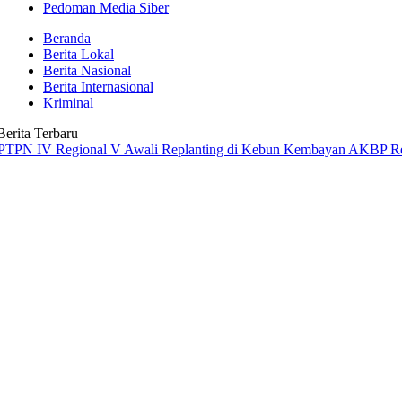
Pedoman Media Siber
Beranda
Berita Lokal
Berita Nasional
Berita Internasional
Kriminal
Berita Terbaru
 Regional V Awali Replanting di Kebun Kembayan
AKBP Rensa S. Akta