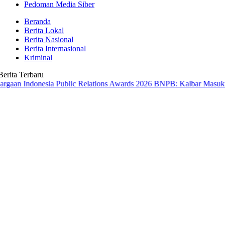
Pedoman Media Siber
Beranda
Berita Lokal
Berita Nasional
Berita Internasional
Kriminal
Berita Terbaru
onesia Public Relations Awards 2026
BNPB: Kalbar Masuk Prioritas N