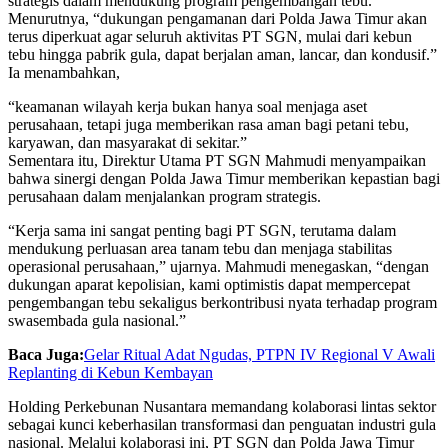
strategis dalam mendukung program pengembangan tebu.
Menurutnya, “dukungan pengamanan dari Polda Jawa Timur akan
terus diperkuat agar seluruh aktivitas PT SGN, mulai dari kebun
tebu hingga pabrik gula, dapat berjalan aman, lancar, dan kondusif.”
Ia menambahkan,
“keamanan wilayah kerja bukan hanya soal menjaga aset
perusahaan, tetapi juga memberikan rasa aman bagi petani tebu,
karyawan, dan masyarakat di sekitar.”
Sementara itu, Direktur Utama PT SGN Mahmudi menyampaikan
bahwa sinergi dengan Polda Jawa Timur memberikan kepastian bagi
perusahaan dalam menjalankan program strategis.
“Kerja sama ini sangat penting bagi PT SGN, terutama dalam
mendukung perluasan area tanam tebu dan menjaga stabilitas
operasional perusahaan,” ujarnya. Mahmudi menegaskan, “dengan
dukungan aparat kepolisian, kami optimistis dapat mempercepat
pengembangan tebu sekaligus berkontribusi nyata terhadap program
swasembada gula nasional.”
Baca Juga:
Gelar Ritual Adat Ngudas, PTPN IV Regional V Awali
Replanting di Kebun Kembayan
Holding Perkebunan Nusantara memandang kolaborasi lintas sektor
sebagai kunci keberhasilan transformasi dan penguatan industri gula
nasional. Melalui kolaborasi ini, PT SGN dan Polda Jawa Timur