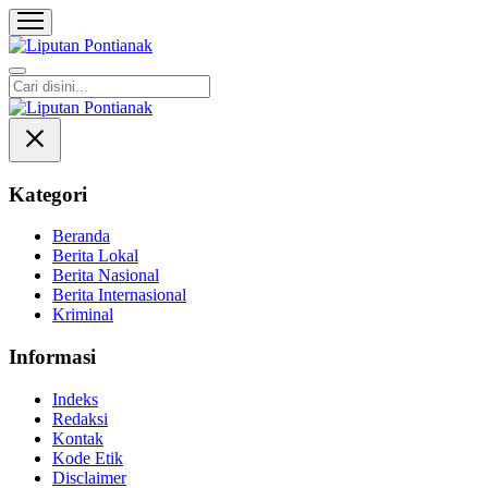
Liputan Pontianak
Berita Terkini dan TerUpdate
Kategori
Beranda
Berita Lokal
Berita Nasional
Berita Internasional
Kriminal
Informasi
Indeks
Redaksi
Kontak
Kode Etik
Disclaimer